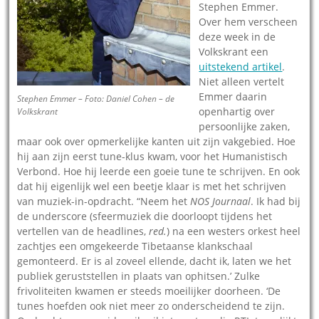
Stephen Emmer.
Over hem verscheen
deze week in de
Volkskrant een
uitstekend artikel
.
Niet alleen vertelt
Emmer daarin
Stephen Emmer – Foto: Daniel Cohen – de
openhartig over
Volkskrant
persoonlijke zaken,
maar ook over opmerkelijke kanten uit zijn vakgebied. Hoe
hij aan zijn eerst tune-klus kwam, voor het Humanistisch
Verbond. Hoe hij leerde een goeie tune te schrijven. En ook
dat hij eigenlijk wel een beetje klaar is met het schrijven
van muziek-in-opdracht. “Neem het
NOS Journaal
. Ik had bij
de underscore (sfeermuziek die doorloopt tijdens het
vertellen van de headlines,
red.
) na een westers orkest heel
zachtjes een omgekeerde Tibetaanse klankschaal
gemonteerd. Er is al zoveel ellende, dacht ik, laten we het
publiek geruststellen in plaats van ophitsen.’ Zulke
frivoliteiten kwamen er steeds moeilijker doorheen. ‘De
tunes hoefden ook niet meer zo onderscheidend te zijn.