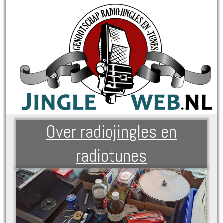
Over radiojingles en
radiotunes