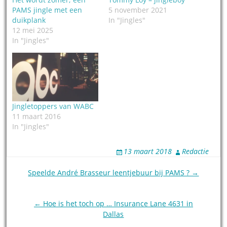
PAMS jingle met een
5 november 2021
duikplank
In "Jingles"
12 mei 2025
In "Jingles"
Jingletoppers van WABC
11 maart 2016
In "Jingles"
13 maart 2018
Redactie
Post
Speelde André Brasseur leentjebuur bij PAMS ? →
navigation
← Hoe is het toch op … Insurance Lane 4631 in
Dallas