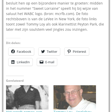
besluit hen op een bijzondere manier te groeten: midden
in het nummer “Sweet Lorraine” speelt hij bij wijze van
saluut het WABC logo. (bron: mcrfb.com). De foto
rechtsboven is van de LeVee in New York, de foto links
toont zowel Tommy Loy als ook klarinettist Peyton Park, die
later met zijn soulstem veel jingles zou inzingen.
Dit delen:
Facebook
Twitter
Pinterest
LinkedIn
E-mail
Gerelateerd
Het wordt zomer; een
Tommy Loy – jingleboy