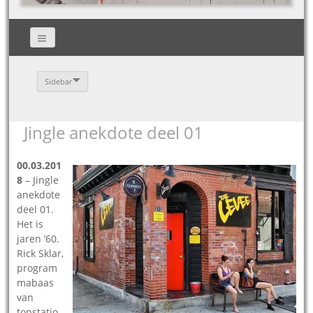
Sidebar
Jingle anekdote deel 01
00.03.201
8
– Jingle
anekdote
deel 01.
Het is
jaren ’60.
Rick Sklar,
program
mabaas
van
topstatio