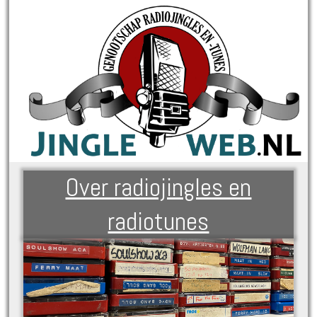
Over radiojingles en
radiotunes