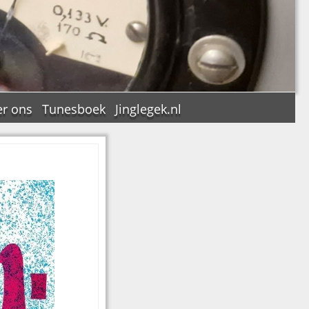
r ons
Tunesboek
Jinglegek.nl
n