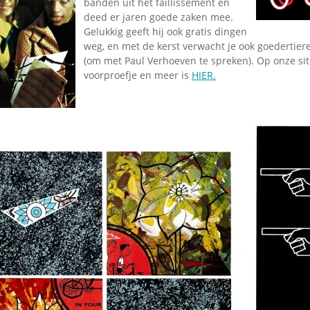
banden uit het faillissement en
deed er jaren goede zaken mee.
Gelukkig geeft hij ook gratis dingen
weg, en met de kerst verwacht je ook goedertier
(om met Paul Verhoeven te spreken). Op onze sit
voorproefje en meer is
HIER.