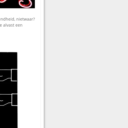
endheid, nietwaar?
e alvast een