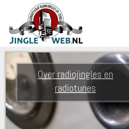
Over radiojingles en
radiotunes