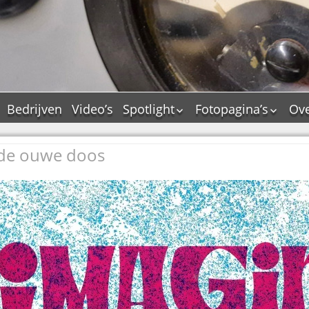
Bedrijven
Video’s
Spotlight
Fotopagina’s
Ove
De Tourflitsjingle –
JAM in pictures
wie zijn de makers?
 de ouwe doos
PAMS in pictures
Jingledemo’s en hun
TM in pictures
tags
Pepper & Tanner i
Dallas jingle city
pictures
De Tourtune
Top Format in
Ferry Maat 65
pictures
Ferry Maat interview
Dik Voormekaar in
foto’s
Jingle Awards
Jingle NIEUW