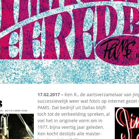
Omroepbanden
Stoomfluit Klaas
Vaak
Uitvinding
jinglecassette
17.02.2017 –
Ken R., de aartsverzamelaar van jing
successievelijk weer wat foto’s op internet gezet
PAMS. Dat bedrijf uit Dallas
blijft
toch tot de verbeelding spreken, al
viel het in originele vorm om in
1977, bijna veertig jaar geleden.
Ken kocht destijds alle master-