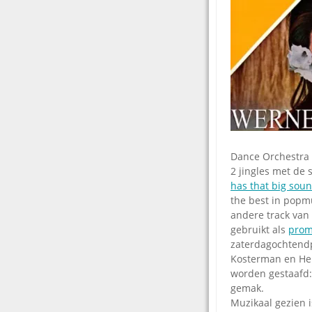
Dance Orchestra (
2 jingles met de 
has that big sou
the best in popmu
andere track van 
gebruikt als
prom
zaterdagochtend
Kosterman en He
worden gestaafd: 
gemak.
Muzikaal gezien 