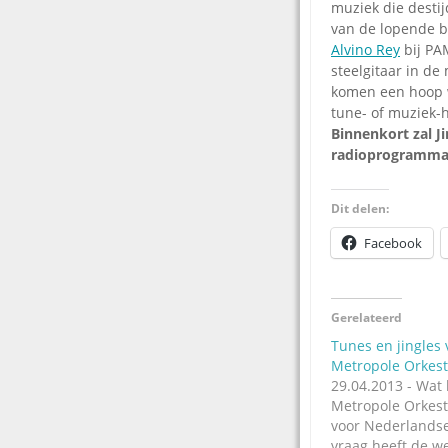
muziek die destij
van de lopende b
Alvino Rey
bij PA
steelgitaar in de
komen een hoop w
tune- of muziek-hi
Binnenkort zal J
radioprogramma 
Dit delen:
Facebook
Gerelateerd
Tunes en jingles 
Metropole Orkest
29.04.2013 - Wat 
Metropole Orkes
voor Nederlandse
vraag heeft de w