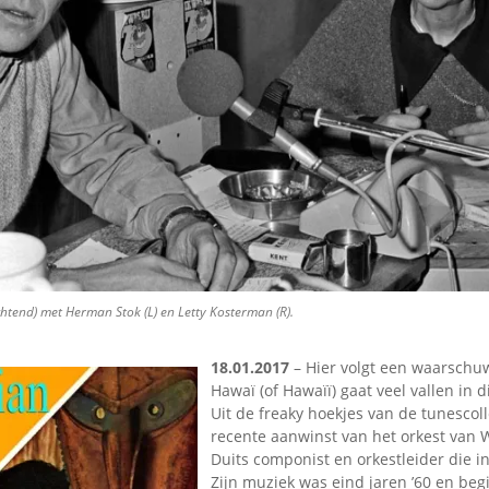
Omroepbanden
Stoomfluit Klaas
Vaak
Uitvinding
jinglecassette
htend) met Herman Stok (L) en Letty Kosterman (R).
18.01.2017
– Hier volgt een waarschu
Hawaï (of Hawaïï) gaat veel vallen in di
Uit de freaky hoekjes van de tunescol
recente aanwinst van het orkest van 
Duits componist en orkestleider die i
Zijn muziek was eind jaren ’60 en begi