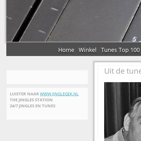
Home
Winkel
Tunes Top 100
Uit de tun
LUISTER NAAR
WWW.JINGLEGEK.NL
THE JINGLES STATION
24/7 JINGLES EN TUNES