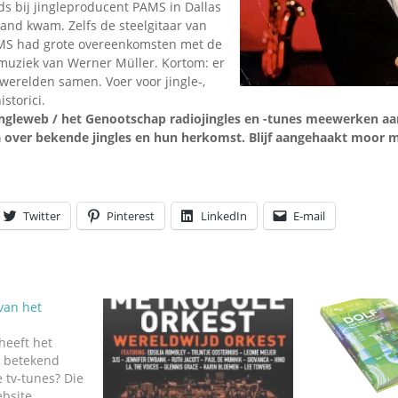
ds bij jingleproducent PAMS in Dallas
and kwam. Zelfs de steelgitaar van
MS had grote overeenkomsten met de
 muziek van Werner Müller. Kortom: er
erelden samen. Voer voor jingle-,
storici.
ingleweb / het Genootschap radiojingles en -tunes meewerken aa
over bekende jingles en hun herkomst. Blijf aangehaakt moor m
Twitter
Pinterest
LinkedIn
E-mail
van het
heeft het
t betekend
 tv-tunes? Die
ebsite