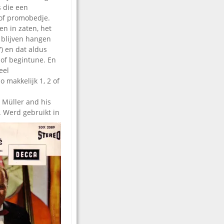
 die een
 of promobedje.
n in zaten, het
 blijven hangen
’) en dat aldus
 of begintune. En
eel
 makkelijk 1, 2 of
 Müller and his
.
Werd gebruikt in