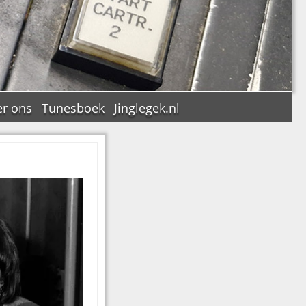
r ons
Tunesboek
Jinglegek.nl
n