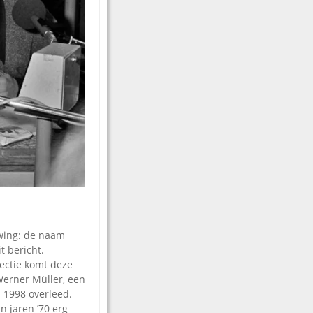
wing: de naam
t bericht.
lectie komt deze
Werner Müller, een
n 1998 overleed.
n jaren ’70 erg