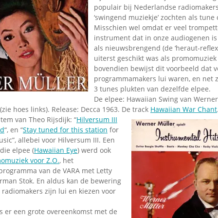
populair bij Nederlandse radiomakers
‘swingend muziekje’ zochten als tune
Misschien wel omdat er veel trompette
instrument dat in onze audiogenen is
als nieuwsbrengend (de ‘heraut-reflex
uiterst geschikt was als promomuziek
bovendien bewijst dit voorbeeld dat v
programmamakers lui waren, en net zo
3 tunes plukten van dezelfde elpee.
De elpee: Hawaiian Swing van Werner
zie hoes links). Release: Decca 1963. De track
Hawaiian War Chant
stem van Theo Rijsdijk: “
Hilversum III
nd
“, en “
Stay tuned for this station
for
sic”, allebei voor Hilversum III. Een
die elpee (
Hawaiian Eye
) werd ook
omuziek voor Z.O.
, het
programma van de VARA met Letty
rman Stok. En aldus kan de bewering
radiomakers zijn lui en kiezen voor
is er een grote overeenkomst met de