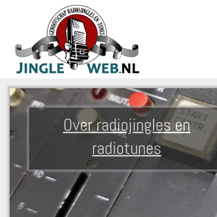
Over radiojingles en
radiotunes