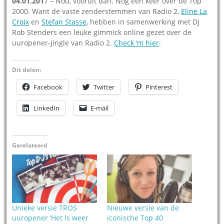
04.01.201
7 – Nou, vooruit dan. Nog één keer over de Top
2000. Want de vaste zenderstemmen van Radio 2,
Eline La
Croix
en
Stefan Stasse
, hebben in samenwerking met DJ
Rob Stenders een leuke gimmick online gezet over de
uuropener-jingle van Radio 2.
Check ‘m hier
.
Dit delen:
Facebook
Twitter
Pinterest
LinkedIn
E-mail
Gerelateerd
Unieke versie TROS
Nieuwe versie van de
uuropener ‘Het is weer
iconische Top 40