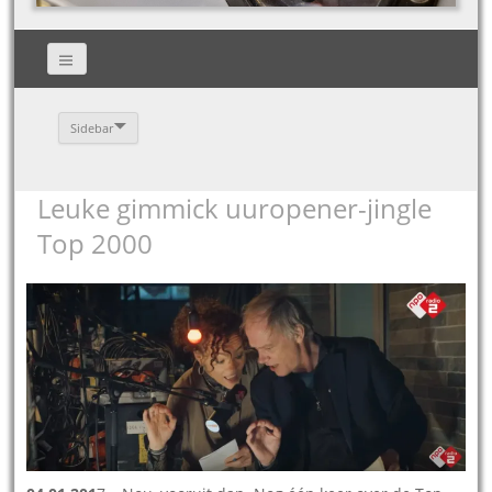
Sidebar
Leuke gimmick uuropener-jingle
Top 2000