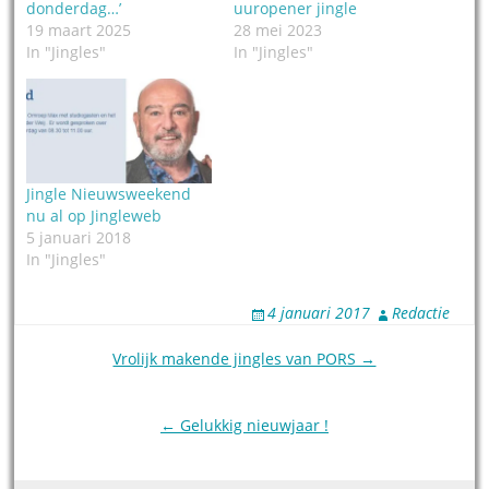
donderdag…’
uuropener jingle
19 maart 2025
28 mei 2023
In "Jingles"
In "Jingles"
Jingle Nieuwsweekend
nu al op Jingleweb
5 januari 2018
In "Jingles"
4 januari 2017
Redactie
Post
Vrolijk makende jingles van PORS →
navigation
← Gelukkig nieuwjaar !