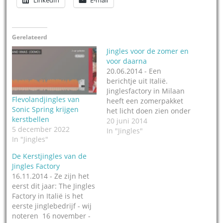
LinkedIn
E-mail
Gerelateerd
Jingles voor de zomer en
voor daarna
20.06.2014 - Een
berichtje uit Italië.
Jinglesfactory in Milaan
Flevolandjingles van
heeft een zomerpakket
Sonic Spring krijgen
het licht doen zien onder
kerstbellen
de naam Pop rock
20 juni 2014
5 december 2022
summer jingles. Met
In "Jingles"
In "Jingles"
jingles in zowel
zomerstijl, als ook in
De Kerstjingles van de
'gewone' stijl voor de
Jingles Factory
rest van het jaar, een
16.11.2014 - Ze zijn het
zogeheten 'all year
eerst dit jaar: The Jingles
round version'. Slim
Factory in Italië is het
concept. Luister naar de
eerste jinglebedrijf - wij
demo.…
noteren 16 november -