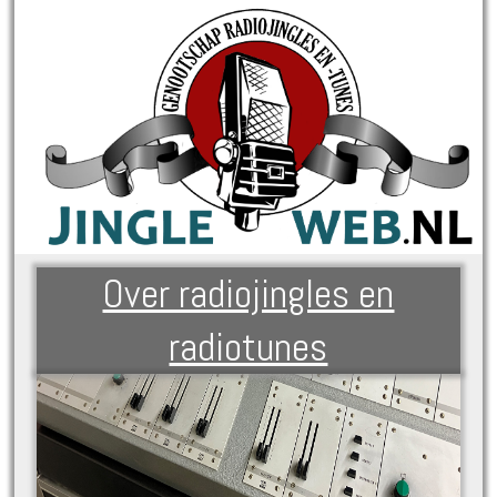
Over radiojingles en
radiotunes