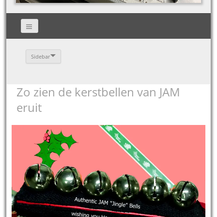
Sidebar
Zo zien de kerstbellen van JAM
eruit