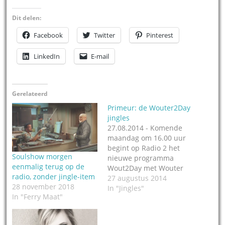
Dit delen:
Facebook
Twitter
Pinterest
LinkedIn
E-mail
Gerelateerd
Primeur: de Wouter2Day
jingles
27.08.2014 - Komende
maandag om 16.00 uur
begint op Radio 2 het
Soulshow morgen
nieuwe programma
eenmalig terug op de
Wout2Day met Wouter
radio, zonder jingle-item
van der Goes. En
27 augustus 2014
28 november 2018
Jingleweb zou
In "Jingles"
In "Ferry Maat"
Jingeleweb niet zijn als
wij hier reeds een
auditieve voorbode van