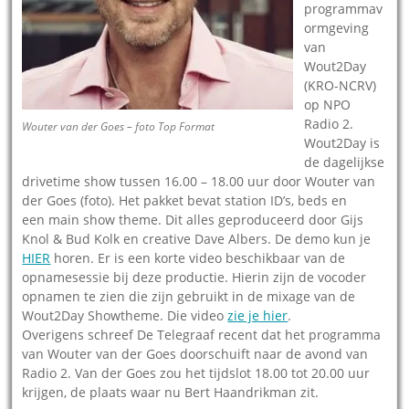
programmav
ormgeving
van
Wout2Day
(KRO-NCRV)
op NPO
Radio 2.
Wouter van der Goes – foto Top Format
Wout2Day is
de dagelijkse
drivetime show tussen 16.00 – 18.00 uur door Wouter van
der Goes (foto). Het pakket bevat station ID’s, beds en
een main show theme. Dit alles geproduceerd door Gijs
Knol & Bud Kolk en creative Dave Albers. De demo kun je
HIER
horen. Er is een korte video beschikbaar van de
opnamesessie bij deze productie. Hierin zijn de vocoder
opnamen te zien die zijn gebruikt in de mixage van de
Wout2Day Showtheme. Die video
zie je hier
.
Overigens schreef De Telegraaf recent dat het programma
van Wouter van der Goes doorschuift naar de avond van
Radio 2. Van der Goes zou het tijdslot 18.00 tot 20.00 uur
krijgen, de plaats waar nu Bert Haandrikman zit.