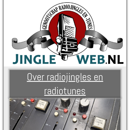
Over radiojingles en
radiotunes