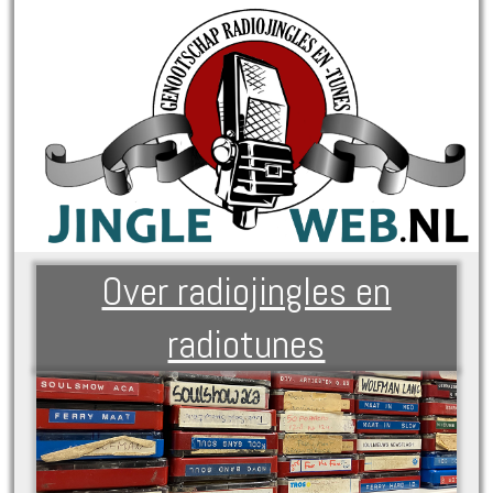
Over radiojingles en
radiotunes