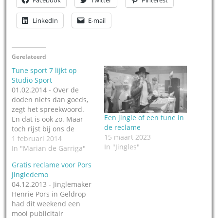
Facebook
Twitter
Pinterest
LinkedIn
E-mail
Gerelateerd
Tune sport 7 lijkt op
Studio Sport
01.02.2014 - Over de
doden niets dan goeds,
zegt het spreekwoord.
Een jingle of een tune in
En dat is ook zo. Maar
de reclame
toch rijst bij ons de
15 maart 2023
vraag of Marian de
1 februari 2014
In "Jingles"
Garriga (overleden in
In "Marian de Garriga"
2000) niet héél goed
Gratis reclame voor Pors
heeft geluisterd naar de
jingledemo
aloude tune van Studio
04.12.2013 - Jinglemaker
Sport toen zij de versie
Henrie Pors in Geldrop
voor Sport 7
had dit weekend een
componeerde. Hoe…
mooi publicitair