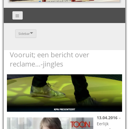
Sidebar
Vooruit; een bericht over
reclame…-jingles
13.04.2016
–
Eerlijk