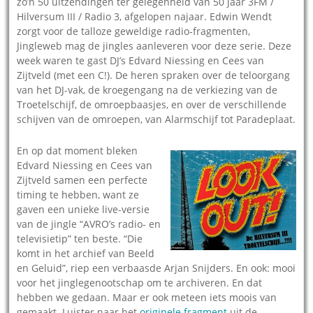
zo’n 50 uitzendingen ter gelegenheid van 50 jaar 3FM /
Hilversum III / Radio 3, afgelopen najaar. Edwin Wendt
zorgt voor de talloze geweldige radio-fragmenten,
Jingleweb mag de jingles aanleveren voor deze serie. Deze
week waren te gast DJ’s Edvard Niessing en Cees van
Zijtveld (met een C!). De heren spraken over de teloorgang
van het DJ-vak, de kroegengang na de verkiezing van de
Troetelschijf, de omroepbaasjes, en over de verschillende
schijven van de omroepen, van Alarmschijf tot Paradeplaat.
En op dat moment bleken
Edvard Niessing en Cees van
Zijtveld samen een perfecte
timing te hebben, want ze
gaven een unieke live-versie
van de jingle “AVRO’s radio- en
televisietip” ten beste. “Die
komt in het archief van Beeld
en Geluid”, riep een verbaasde Arjan Snijders. En ook: mooi
voor het jinglegenootschap om te archiveren. En dat
hebben we gedaan. Maar er ook meteen iets moois van
gemaakt. Luister naar het
originele fragment
uit de