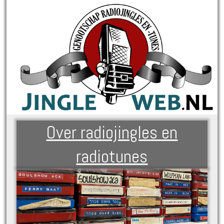
Over radiojingles en
radiotunes