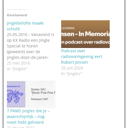
Gerelateerd
Jinglebelofte maakt
schuld
25.05.2016 - Vanavond is
op KX Radio een Jingle
Special te horen
Podcast over
(geweest) over de
radiovormgeving eert
jingles-door-de-jaren-
Robert Jensen
heen van Hilversum 3 /
25 mei 2016
20 juli 2026
Radio 3 / 3FM. Dit ter
In "Jingles"
In "Jingles"
gelegenheid van 50 jaar
3FM. Programmamaker
Arjan Snijders maakt
sinds zomer vorig jaar
elke week een aflevering
in de serie De
RadioReeks. In de
7 PAMS jingles die je –
uitzending…
waarschijnlijk – nog
nooit hebt gehoord
22 maart 2022