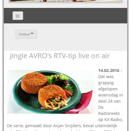
Sidebar
Jingle AVRO’s RTV-tip live on air
14.02.2016
–
Dat was
grappig,
afgelopen
woensdag in
deel 24 van
De
Radioreeks
op KX Radio.
De serie, gemaakt door Arjan Snijders, bevat uiteindelijk