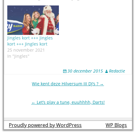
Jingles kort +++ Jingles
kort +++ Jingles kort
25 november 2021
In "Jingles"
30 december 2015
Redactie
Post
Wie kent deze Hilversum III DJ’s ? →
navigation
← Let’s play a tune, euuhhhh, Darts!
Proudly powered by WordPress
theme by
WP Blogs