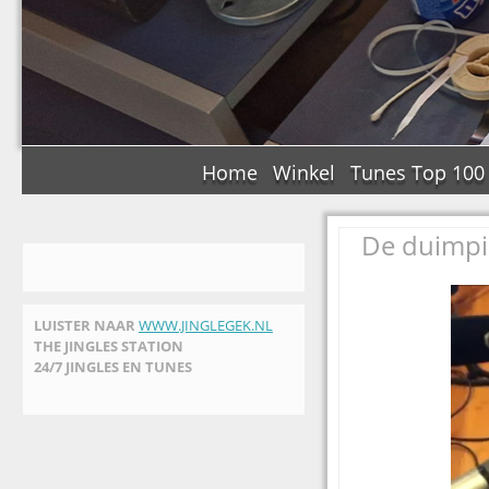
Home
Winkel
Tunes Top 100
De duimp
LUISTER NAAR
WWW.JINGLEGEK.NL
THE JINGLES STATION
24/7 JINGLES EN TUNES