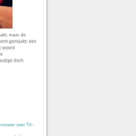
aakt, maar de
ument gemaakt: een
t woord
se
oudige doch
brouwer over TV-