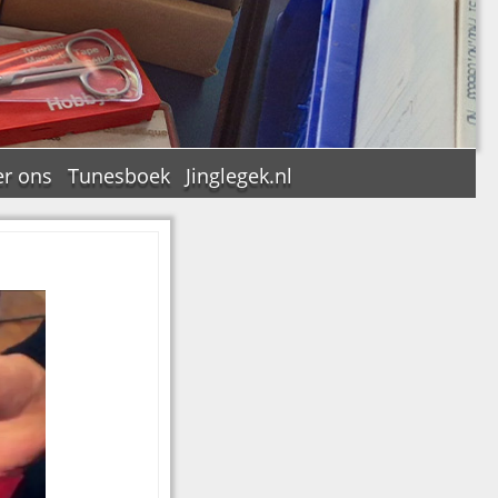
r ons
Tunesboek
Jinglegek.nl
n