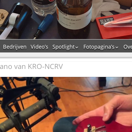
Bedrijven
Video’s
Spotlight
Fotopagina’s
Ove
De Tourflitsjingle –
JAM in pictures
wie zijn de makers?
iano van KRO-NCRV
PAMS in pictures
Jingledemo’s en hun
TM in pictures
tags
Pepper & Tanner i
Dallas jingle city
pictures
De Tourtune
Top Format in
Ferry Maat 65
pictures
Ferry Maat interview
Dik Voormekaar in
foto’s
Jingle Awards
Jingle NIEUW