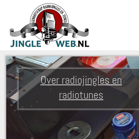
Over radiojingles en
radiotunes