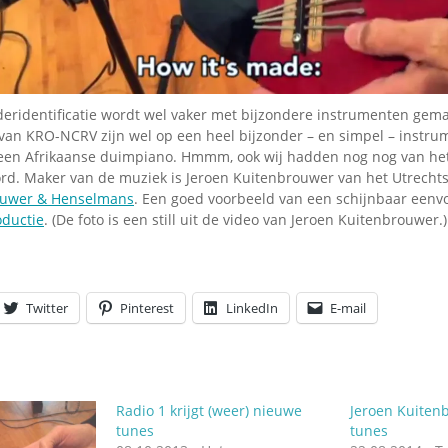
Omroepbanden
Stoomfluit Klaas
Vaak
Uitvinding
jinglecassette
eridentificatie wordt wel vaker met bijzondere instrumenten gem
’ van KRO-NCRV zijn wel op een heel bijzonder – en simpel – instr
 een Afrikaanse duimpiano. Hmmm, ook wij hadden nog nog van he
d. Maker van de muziek is Jeroen Kuitenbrouwer van het Utrecht
ouwer & Henselmans
. Een goed voorbeeld van een schijnbaar eenv
oductie
. (De foto is een still uit de video van Jeroen Kuitenbrouwer.)
Twitter
Pinterest
LinkedIn
E-mail
Radio 1 krijgt (weer) nieuwe
Jeroen Kuiten
tunes
tunes