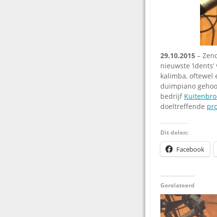
29.10.2015
– Zend
nieuwste ‘idents
kalimba, oftewel
duimpiano gehoor
bedrijf
Kuitenbr
doeltreffende
pr
Dit delen:
Facebook
Gerelateerd