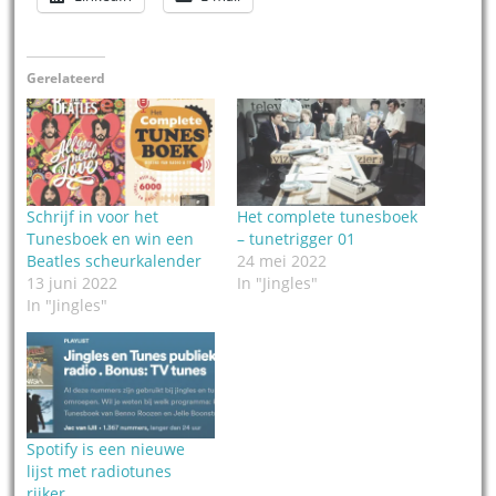
Gerelateerd
Schrijf in voor het
Het complete tunesboek
Tunesboek en win een
– tunetrigger 01
Beatles scheurkalender
24 mei 2022
13 juni 2022
In "Jingles"
In "Jingles"
Spotify is een nieuwe
lijst met radiotunes
rijker