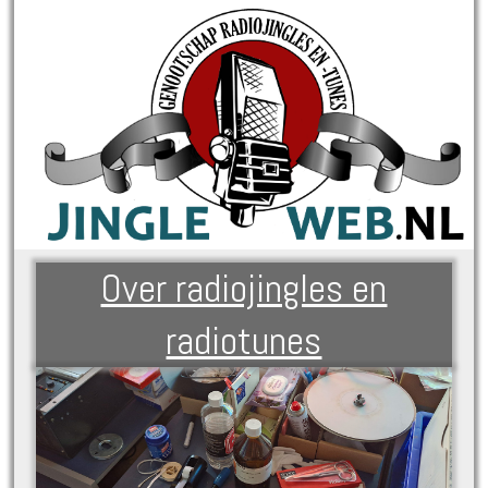
Over radiojingles en
radiotunes