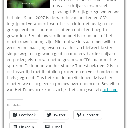
ons als schrijvers ervan veel
gevraagd. Eerlijk gezegd weten we
het niet. Sinds 2007 is de wereld van boeken en CD’s
ingrijpend veranderd, wordt er via internet lustig op los
gekopieerd en is auteursrecht een onbekend begrip
geworden. Een nieuw verdienmodel is er amper, of het
moet crowdfunding zijn. Niet dat we iets aan mee willen
verdienen, maar Jingleweb en al het archiefwerk kosten
simpelweg toch gewoon geld, computers, harde schijven
en postzegels, om van het uitgeven van CD’s maar niet te
spreken. De inhoud van het vituele Tunesboek deel 2 is in
de tussentijd met tientallen procenten en vele honderden
titels gegroeid. Dus het zou de moeite lonen. Misschien
moeten we er nog eens opnieuw over nadenken. Bestellen
van Het Tunesboek kan – zo lijkt het – nog wel via
bol.com
.
Dit delen:
Facebook
Twitter
Pinterest
LinkedIn
E-mail