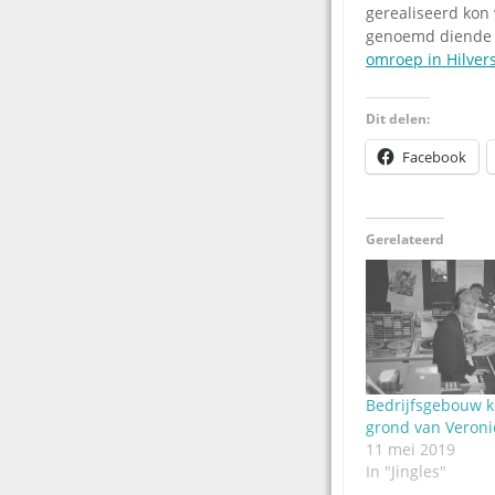
gerealiseerd kon 
genoemd diende t
omroep in Hilve
Dit delen:
Facebook
Gerelateerd
Bedrijfsgebouw ko
grond van Veroni
11 mei 2019
In "Jingles"