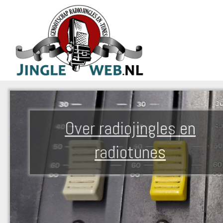
Over radiojingles en
radiotunes