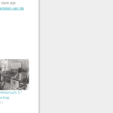
e item dat
astelen van de
Hilversum 3 /
 schop
11