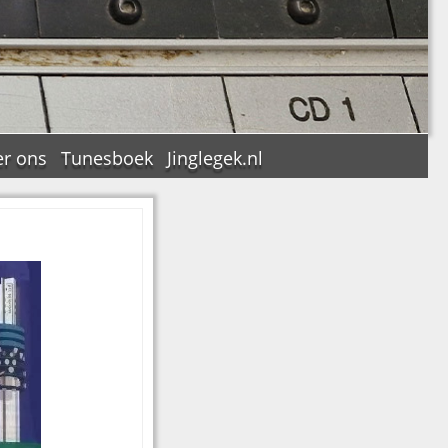
r ons
Tunesboek
Jinglegek.nl
n