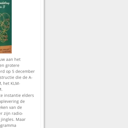
ouw aan het
en grotere
erd op 5 december
tructie die de A-
M, het KLM-
M.
e instantie elders
oplevering de
eken van de
r zijn radio-
 jingles. Maar
programma