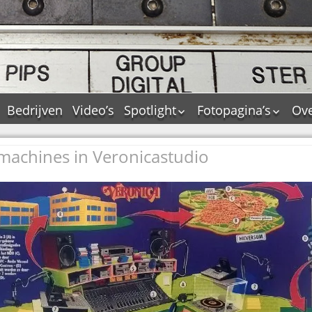
Bedrijven
Video’s
Spotlight
Fotopagina’s
Ove
De Tourflitsjingle –
JAM in pictures
wie zijn de makers?
emachines in Veronicastudio
PAMS in pictures
Jingledemo’s en hun
TM in pictures
tags
Pepper & Tanner i
Dallas jingle city
pictures
De Tourtune
Top Format in
Ferry Maat 65
pictures
Ferry Maat interview
Dik Voormekaar in
foto’s
Jingle Awards
Jingle NIEUW