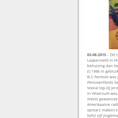
03.08.2015
– Dit 
Laapersveld in H
behuizing dan h
(!) 1986 in gebr
B-C-formule was 
Pensioenfonds li
Vooral top-DJ Jer
in Hilversum was,
meest geavanceer
Amerikaanse radio
opmars maken) en 
liefst vijf jing