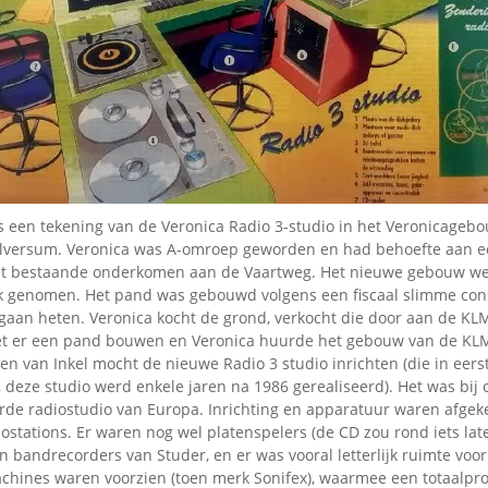
Omroepbanden
Stoomfluit Klaas
Vaak
Uitvinding
jinglecassette
is een tekening van de Veronica Radio 3-studio in het Veronicageb
ilversum. Veronica was A-omroep geworden en had behoefte aan e
et bestaande onderkomen aan de Vaartweg. Het nieuwe gebouw w
uik genomen. Het pand was gebouwd volgens een fiscaal slimme cons
gaan heten. Veronica kocht de grond, verkocht die door aan de KL
et er een pand bouwen en Veronica huurde het gebouw van de KL
oen van Inkel mocht de nieuwe Radio 3 studio inrichten (die in eerst
 deze studio werd enkele jaren na 1986 gerealiseerd). Het was bij 
de radiostudio van Europa. Inrichting en apparatuur waren afgek
stations. Er waren nog wel platenspelers (de CD zou rond iets late
bandrecorders van Studer, en er was vooral letterlijk ruimte voor
lemachines waren voorzien (toen merk Sonifex), waarmee een totaal