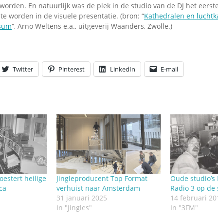
worden. En natuurlijk was de plek in de studio van de DJ het eerst
e worden in de visuele presentatie. (bron: “
Kathedralen en luchtk
rsum
“, Arno Weltens e.a., uitgeverij Waanders, Zwolle.)
Twitter
Pinterest
LinkedIn
E-mail
estert heilige
Jingleproducent Top Format
Oude studio’s 
ca
verhuist naar Amsterdam
Radio 3 op de
31 januari 2025
14 februari 20
In "Jingles"
In "3FM"