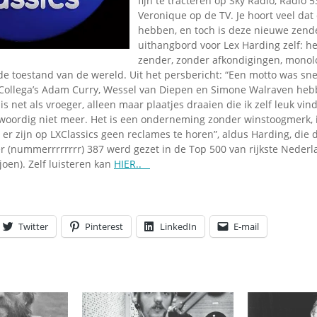
fijn te tracteren op Sky Radio, Radio 
Veronique op de TV. Je hoort veel dat d
hebben, en toch is deze nieuwe zend
uithangbord voor Lex Harding zelf: he
zender, zonder afkondigingen, monol
e toestand van de wereld. Uit het persbericht: “Een motto was sne
 Collega’s Adam Curry, Wessel van Diepen en Simone Walraven heb
s net als vroeger, alleen maar plaatjes draaien die ik zelf leuk vin
oordig niet meer. Het is een onderneming zonder winstoogmerk, i
 er zijn op LXClassics geen reclames te horen”, aldus Harding, die
(nummerrrrrrrr) 387 werd gezet in de Top 500 van rijkste Nederl
oen). Zelf luisteren kan
HIER..
Twitter
Pinterest
LinkedIn
E-mail