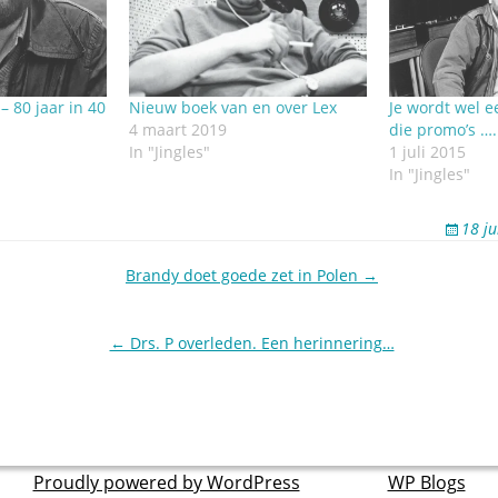
– 80 jaar in 40
Nieuw boek van en over Lex
Je wordt wel e
4 maart 2019
die promo’s ….
In "Jingles"
1 juli 2015
In "Jingles"
18 j
Brandy doet goede zet in Polen →
← Drs. P overleden. Een herinnering…
Proudly powered by WordPress
theme by
WP Blogs