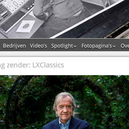
Bedrijven
Video’s
Spotlight
Fotopagina’s
Ove
De Tourflitsjingle –
JAM in pictures
wie zijn de makers?
g zender: LXClassics
PAMS in pictures
Jingledemo’s en hun
TM in pictures
tags
Pepper & Tanner i
Dallas jingle city
pictures
De Tourtune
Top Format in
Ferry Maat 65
pictures
Ferry Maat interview
Dik Voormekaar in
foto’s
Jingle Awards
Jingle NIEUW