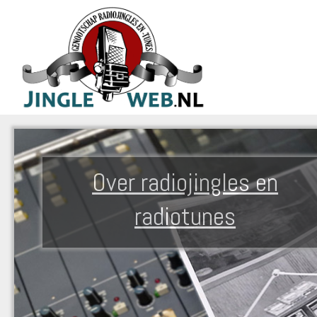
Over radiojingles en
radiotunes