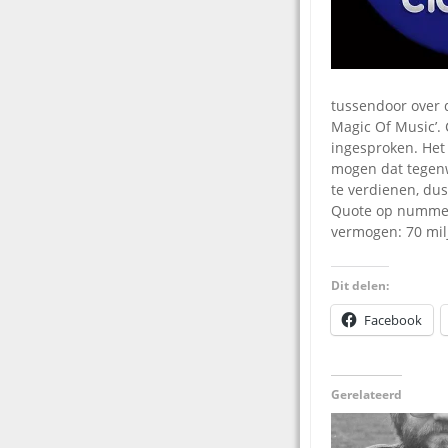
tussendoor over d
Magic Of Music’.
ingesproken. Het i
mogen dat tegenw
te verdienen, dus
Quote op nummer 
vermogen: 70 milj
Dit delen:
Facebook
Gerelateerd