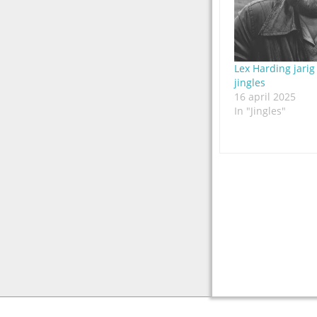
Lex Harding jarig 
jingles
16 april 2025
In "Jingles"
Post
navigation