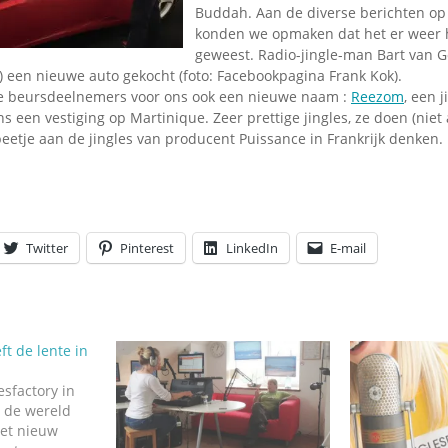
Omroepbanden
Buddah. Aan de diverse berichten op
konden we opmaken dat het er weer he
Stoomfluit Klaas
geweest. Radio-jingle-man Bart van G
Vaak
a) een nieuwe auto gekocht (foto: Facebookpagina Frank Kok).
Uitvinding
stje beursdeelnemers voor ons ook een nieuwe naam :
Reezom
, een j
jinglecassette
 een vestiging op Martinique. Zeer prettige jingles, ze doen (niet
beetje aan de jingles van producent Puissance in Frankrijk denken. 
Twitter
Pinterest
LinkedIn
E-mail
ft de lente in
esfactory in
en de wereld
et nieuw