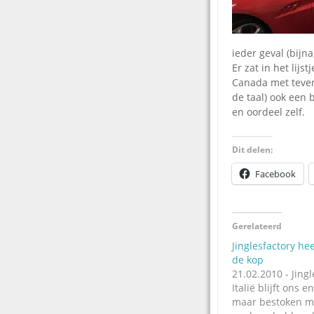
ieder geval (bijn
Er zat in het lij
Canada met tevens
de taal) ook een 
en oordeel zelf.
Dit delen:
Facebook
Gerelateerd
Jinglesfactory hee
de kop
21.02.2010 - Jingl
Italië blijft ons 
maar bestoken m