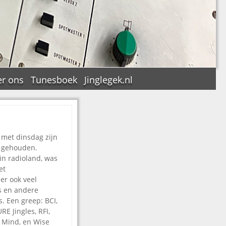
r ons
Tunesboek
Jinglegek.nl
 met dinsdag zijn
n
e gehouden.
 in radioland, was
et
er ook veel
rs en andere
s. Een greep: BCI,
E Jingles, RFI,
 Mind, en Wise