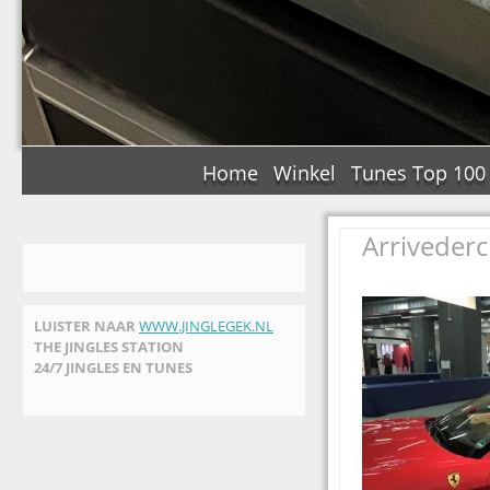
Home
Winkel
Tunes Top 100
Arrivederc
LUISTER NAAR
WWW.JINGLEGEK.NL
THE JINGLES STATION
24/7 JINGLES EN TUNES