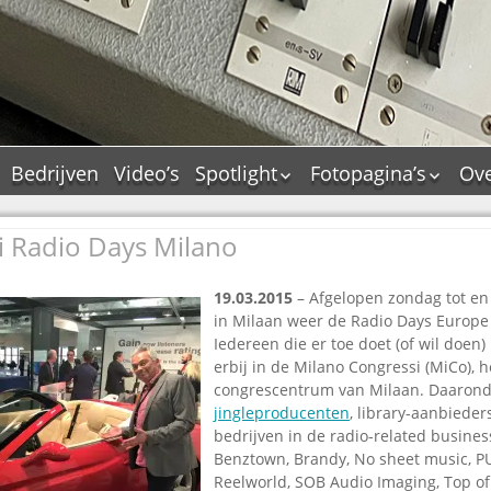
Bedrijven
Video’s
Spotlight
Fotopagina’s
Ove
De Tourflitsjingle –
JAM in pictures
wie zijn de makers?
i Radio Days Milano
PAMS in pictures
Jingledemo’s en hun
TM in pictures
tags
19.03.2015
– Afgelopen zondag tot en
Pepper & Tanner i
Dallas jingle city
in Milaan weer de Radio Days Europ
pictures
De Tourtune
Iedereen die er toe doet (of wil doen)
Top Format in
erbij in de Milano Congressi (MiCo), h
Ferry Maat 65
pictures
congrescentrum van Milaan. Daarond
Ferry Maat interview
Dik Voormekaar in
jingleproducenten
, library-aanbiede
foto’s
bedrijven in de radio-related busines
Jingle Awards
Benztown, Brandy, No sheet music, PUR
Jingle NIEUW
Reelworld, SOB Audio Imaging, Top of