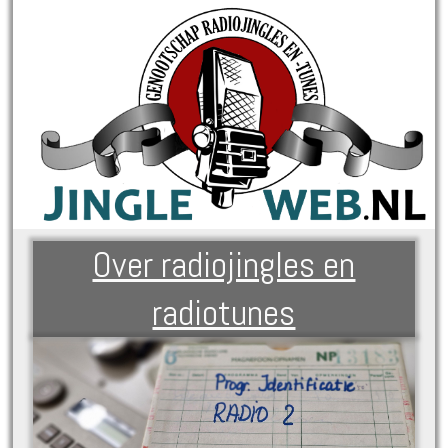
Over radiojingles en
radiotunes