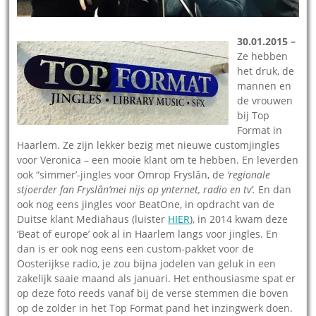
30.01.2015 –
Ze hebben
het druk, de
mannen en
de vrouwen
bij Top
Format in
Haarlem. Ze zijn lekker bezig met nieuwe customjingles
voor Veronica – een mooie klant om te hebben. En leverden
ook “simmer’-jingles voor Omrop Fryslân, de
‘regionale
stjoerder fan Fryslân’mei nijs op ynternet, radio en tv’.
En dan
ook nog eens jingles voor BeatOne, in opdracht van de
Duitse klant Mediahaus (luister
HIER
), in 2014 kwam deze
‘Beat of europe’ ook al in Haarlem langs voor jingles. En
dan is er ook nog eens een custom-pakket voor de
Oosterijkse radio, je zou bijna jodelen van geluk in een
zakelijk saaie maand als januari. Het enthousiasme spat er
op deze foto reeds vanaf bij de verse stemmen die boven
op de zolder in het Top Format pand het inzingwerk doen.