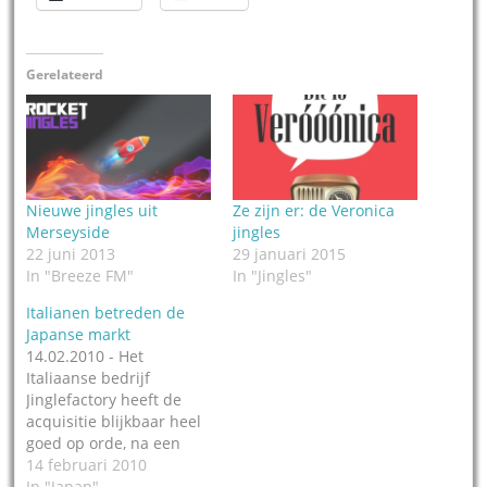
Gerelateerd
Nieuwe jingles uit
Ze zijn er: de Veronica
Merseyside
jingles
22 juni 2013
29 januari 2015
In "Breeze FM"
In "Jingles"
Italianen betreden de
Japanse markt
14.02.2010 - Het
Italiaanse bedrijf
Jinglefactory heeft de
acquisitie blijkbaar heel
goed op orde, na een
recente klus in België
14 februari 2010
zijn hebben ze nu ook
In "Japan"