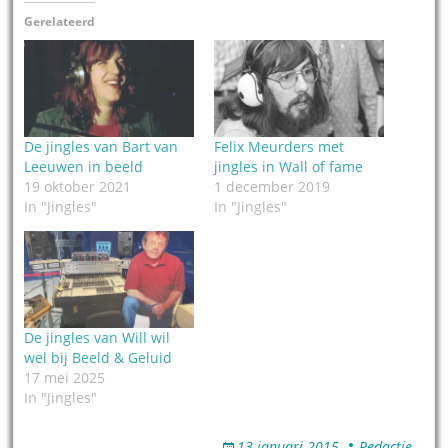
Gerelateerd
De jingles van Bart van
Felix Meurders met
Leeuwen in beeld
jingles in Wall of fame
19 oktober 2021
1 december 2019
In "Jingles"
In "Jingles"
De jingles van Will wil
wel bij Beeld & Geluid
17 mei 2025
In "Jingles"
13 januari 2015
Redactie