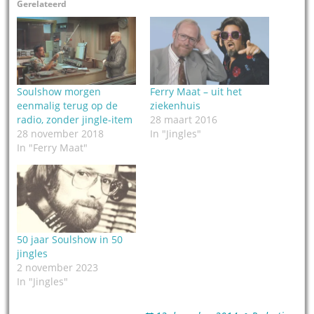
Gerelateerd
Soulshow morgen
Ferry Maat – uit het
eenmalig terug op de
ziekenhuis
radio, zonder jingle-item
28 maart 2016
28 november 2018
In "Jingles"
In "Ferry Maat"
50 jaar Soulshow in 50
jingles
2 november 2023
In "Jingles"