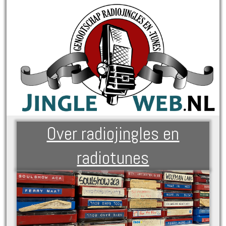
Over radiojingles en
radiotunes