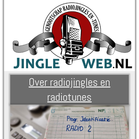
Over radiojingles en
radiotunes