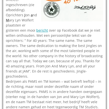
ingeschreven (zie
afbeelding).
Oprichters
J
on
a
nd
M
ary Lyn Wolfert
plaatsten er
gisteren een mooi
bericht
over op Facebook dat we je niet
willen onthouden. Met een persoonlijke tekst van de
oprichters: ” For 40 years: The same name. The same
owners. The same dedication to making the best jingles on
the air, working with some of the most talented people in
the world. No other company in the history of broadcasting
can say all that. Today we can, because of you. Thanks for
40 amazing years. From Jon And Mary Lyn, and all your
friends at JAM”. En de rest is geschiedenis. Jingle-
geschiedenis.
Bedrijven als PAMS en TM komen – wat betreft leeftijd – in
de richting, maar nooit onder dezelfde naam of onder
dezelfde eigenaars. PAMS is in andere handen overgegaan
(sterker nog: in de handen van Jon and Mary Lyn Wolfert),
en de naam TM bestaat niet meer, het bedrijf heeft vele
andere namen gehad en heet tegenwoordig TM Studio’s.