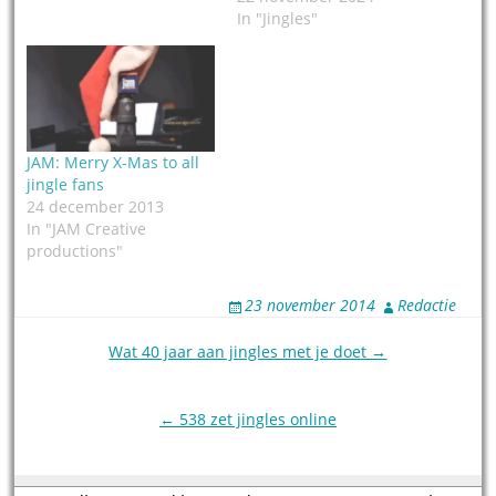
In "Jingles"
JAM: Merry X-Mas to all
jingle fans
24 december 2013
In "JAM Creative
productions"
23 november 2014
Redactie
Post
Wat 40 jaar aan jingles met je doet →
navigation
← 538 zet jingles online