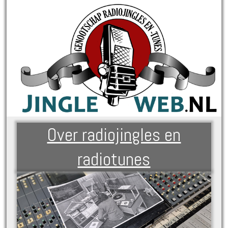
Over radiojingles en
radiotunes