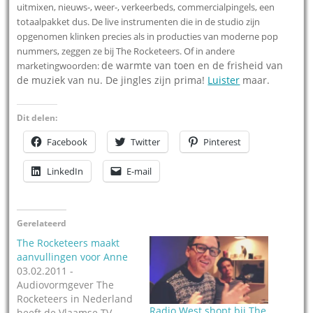
uitmixen, nieuws-, weer-, verkeerbeds, commercialpingels, een
totaalpakket dus. De
live instrumenten die in de studio zijn
opgenomen klinken precies als in producties van moderne pop
nummers, zeggen ze bij The Rocketeers. Of in andere
de warmte van toen en de frisheid van
marketingwoorden:
de muziek van nu. De jingles zijn prima!
Luister
maar.
Dit delen:
Facebook
Twitter
Pinterest
LinkedIn
E-mail
Gerelateerd
The Rocketeers maakt
aanvullingen voor Anne
03.02.2011 -
Audiovormgever The
Rocketeers in Nederland
Radio West shopt bij The
heeft de Vlaamse TV-