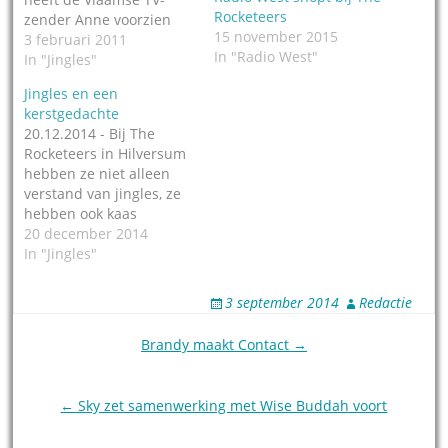
Rocketeers
zender Anne voorzien
15 november 2015
van een uitbreiding van
3 februari 2011
In "Radio West"
de muzikale vormgeving.
In "Jingles"
Er zijn drie
Jingles en een
gecomponeerde en
kerstgedachte
gezongen thema's aan
20.12.2014 - Bij The
het bestaande pakket
Rocketeers in Hilversum
uit 2009 toegevoegd,
hebben ze niet alleen
meldt The Rocketeers.
verstand van jingles, ze
Een van de tunes is voor
hebben ook kaas
het Anne
gegeten van marketing.
20 december 2014
Shownieuws. Leuk detail
Als je 3 nieuwtjes te
In "Jingles"
is daarom ook dat Anne
melden hebt, verstuur
Shownieuws presentator
dan 3 persberichten in
Jeroen…
3 september 2014
Redactie
een paar dagen na
elkaar, en niet eentje
Post
Brandy maakt Contact →
met beide nieuwtjes
navigation
erin. Dat communicatie-
principe hebben ze bij…
← Sky zet samenwerking met Wise Buddah voort