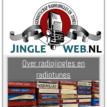
Over radiojingles en
radiotunes