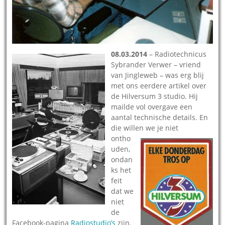
08.03.2014
– Radiotechnicus
Sybrander Verwer – vriend
van Jingleweb – was erg blij
met ons eerdere artikel over
de Hilversum 3 studio. Hij
mailde vol overgave een
aantal technische details. En
die willen we je niet
ontho
uden,
ondan
ks het
feit
dat we
niet
de
Facebook-pagina
Radiostudio’s
zijn.