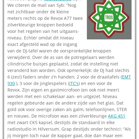
We citeren de mail van Syb: “Nog
net zichtbaar onder de kleine
meters rechts op de Revox A77 twee
zilverkleurige knoppen bedoeld
voor het regelen van het uitgaans-
niveau. Echter omdat dit niveau
exact afgesteld wad op de ingang
van de DJ-tafel waren de oorspronkelijke knoppen
verwijderd. Over de as van de potregelaars werden
cilindrische buisjes geplaatst, zodat de instelling niet
veranderd kon worden. Ook opmerkelijk: de DJ had slechts
6 (zes!) faders onder z’n handen; 2 voor de draaitafels (
EMT
930
), 3 voor de jinglespelers (
ITC’s
) en een voor de
Revox. Zijn eigen en gastmicrofoon (en ook niet meer)
werden met een schakelaar aan- en uitgezet. Niveau
regelen gebeurde aan de andere zijde van het glas. Dat
gold ook voor overige zaken als galm, telefoonlijnen, STER
en nieuws. De microfoon was een zilverkleurige
AKG 451
met zwart CK5 kapsel, destijds de standaard in elke
radiostudio in Hilversum. Grap destijds onder technici: “Als
jij morgen toch naar de kapper gaat, doe dan maar een