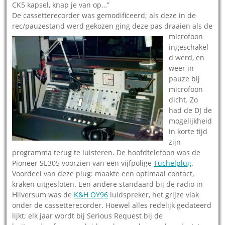
CK5 kapsel, knap je van op…”
De cassetterecorder was gemodificeerd; als deze in de
rec/pauzestand werd gekozen ging deze pas draaien als de
microfoon
ingeschakel
d werd, en
weer in
pauze bij
microfoon
dicht. Zo
had de DJ de
mogelijkheid
in korte tijd
zijn
programma terug te luisteren. De hoofdtelefoon was de
Pioneer SE305 voorzien van een vijfpolige
Tuchelplug
.
Voordeel van deze plug: maakte een optimaal contact,
kraken uitgesloten. Een andere standaard bij de radio in
Hilversum was de
K&H OY96
luidspreker, het grijze vlak
onder de cassetterecorder. Hoewel alles redelijk gedateerd
lijkt; elk jaar wordt bij Serious Request bij de