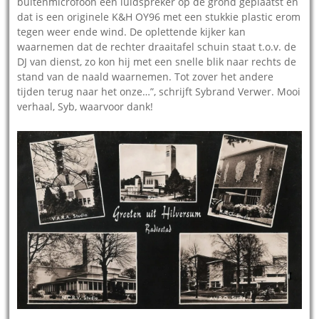
buitenmicrofoon een luidspreker op de grond geplaatst en
dat is een originele K&H OY96 met een stukkie plastic erom
tegen weer ende wind. De oplettende kijker kan
waarnemen dat de rechter draaitafel schuin staat t.o.v. de
DJ van dienst, zo kon hij met een snelle blik naar rechts de
stand van de naald waarnemen. Tot zover het andere
tijden terug naar het onze…”, schrijft Sybrand Verwer. Mooi
verhaal, Syb, waarvoor dank!