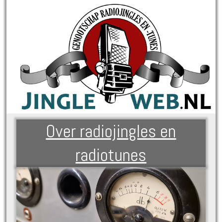
Over radiojingles en
radiotunes