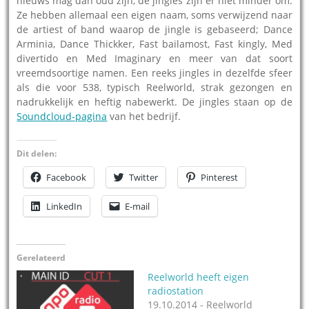
nieuws mag dan oud zijn, de jingles zijn er niet minder om.
Ze hebben allemaal een eigen naam, soms verwijzend naar
de artiest of band waarop de jingle is gebaseerd; Dance
Arminia, Dance Thickker, Fast bailamost, Fast kingly, Med
divertido en Med Imaginary en meer van dat soort
vreemdsoortige namen. Een reeks jingles in dezelfde sfeer
als die voor 538, typisch Reelworld, strak gezongen en
nadrukkelijk en heftig nabewerkt. De jingles staan op de
Soundcloud-pagina
van het bedrijf.
Dit delen:
Facebook
Twitter
Pinterest
LinkedIn
E-mail
Gerelateerd
Reelworld heeft eigen
radiostation
19.10.2014 - Reelworld