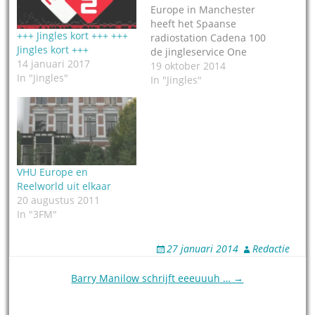
Europe in Manchester
heeft het Spaanse
+++ Jingles kort +++ +++
radiostation Cadena 100
Jingles kort +++
de jingleservice One
14 januari 2017
verkocht. Dat is een
19 oktober 2014
In "Jingles"
abonnement op
In "Jingles"
maandelijks een
hoeveelheid jingles,
imaging, workparts en
andere elementen. De
zang voor deze jingles is
opgenomen in de
VHU Europe en
Europese studio van
Reelworld uit elkaar
Reelworld in Manchster.
20 augustus 2011
Het pakket bevat
In "3FM"
uiteraard het sonic…
27 januari 2014
Redactie
Post
Barry Manilow schrijft eeeuuuh … →
navigation