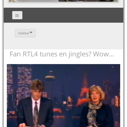
Sidebar
Fan RTL4 tunes en jingles? Wow…