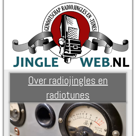
Over radiojingles en
radiotunes