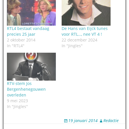
RTL4 bestaat vandaag
De Hans van Eijck tunes
precies 25 jaar
voor RTL…, nee VT 4 !
2 oktober 2014
22 december 2024
In "RTL4"
In "Jingles"
RTV-stem Jos
Bergenhenegouwen
overleden
9 mei 2023
In "Jingles"
19 januari 2014
Redactie