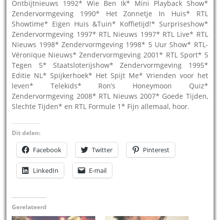
Ontbijtnieuws 1992* Wie Ben Ik* Mini Playback Show*
Zendervormgeving 1990* Het Zonnetje In Huis* RTL
Showtime* Eigen Huis &Tuin* Koffietijd!* Surpriseshow*
Zendervormgeving 1997* RTL Nieuws 1997* RTL Live* RTL
Nieuws 1998* Zendervormgeving 1998* 5 Uur Show* RTL-
Véronique Nieuws* Zendervormgeving 2001* RTL Sport* 5
Tegen 5* Staatsloterijshow* Zendervormgeving 1995*
Editie NL* Spijkerhoek* Het Spijt Me* Vrienden voor het
leven* Telekids* Ron’s Honeymoon Quiz*
Zendervormgeving 2008* RTL Nieuws 2007* Goede Tijden,
Slechte Tijden* en RTL Formule 1* Fijn allemaal, hoor.
Dit delen:
Facebook
Twitter
Pinterest
LinkedIn
E-mail
Gerelateerd