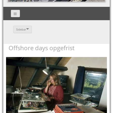
Sidebar
Offshore days opgefrist