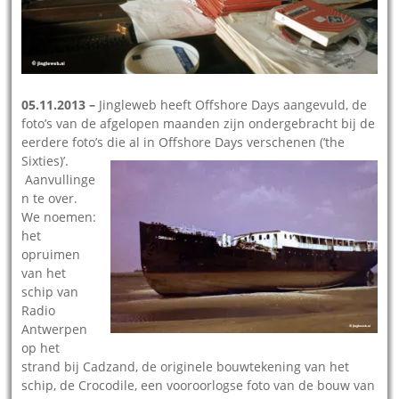
05.11.2013 –
Jingleweb heeft Offshore Days aangevuld, de
foto’s van de afgelopen maanden zijn ondergebracht bij de
eerdere foto’s die al in Offshore Days
verschenen (’the
Sixties)’.
Aanvullinge
n te over.
We noemen:
het
opruimen
van het
schip van
Radio
Antwerpen
op het
strand bij Cadzand, de originele bouwtekening van het
schip, de Crocodile, een vooroorlogse foto van de bouw van