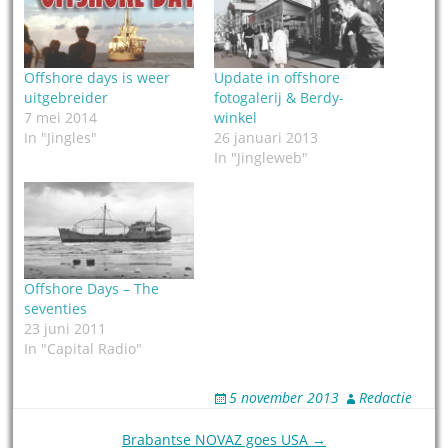
Offshore days is weer
Update in offshore
uitgebreider
fotogalerij & Berdy-
7 mei 2014
winkel
In "Jingles"
26 januari 2013
In "Jingleweb"
Offshore Days – The
seventies
23 juni 2011
In "Capital Radio"
5 november 2013
Redactie
Post
Brabantse NOVAZ goes USA →