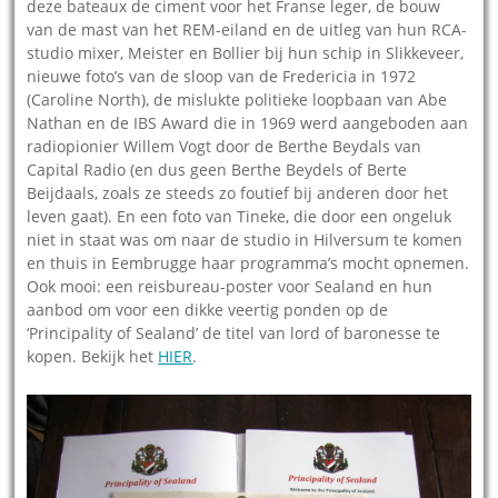
deze bateaux de ciment voor het Franse leger, de bouw
van de mast van het REM-eiland en de uitleg van hun RCA-
studio mixer, Meister en Bollier bij hun schip in Slikkeveer,
nieuwe foto’s van de sloop van de Fredericia in 1972
(Caroline North), de mislukte politieke loopbaan van Abe
Nathan en de IBS Award die in 1969 werd aangeboden aan
radiopionier Willem Vogt door de Berthe Beydals van
Capital Radio (en dus geen Berthe Beydels of Berte
Beijdaals, zoals ze steeds zo foutief bij anderen door het
leven gaat). En een foto van Tineke, die door een ongeluk
niet in staat was om naar de studio in Hilversum te komen
en thuis in Eembrugge haar programma’s mocht opnemen.
Ook mooi: een reisbureau-poster voor Sealand en hun
aanbod om voor een dikke veertig ponden op de
‘Principality of Sealand’ de titel van lord of baronesse te
kopen. Bekijk het
HIER
.