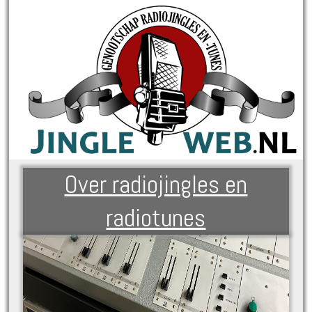
Over radiojingles en
radiotunes