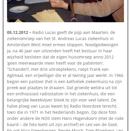
05.12.2012 –
Radio Lucas geeft de pijp aan Maarten, de
ziekenomroep van het St. Andreas Lucas ziekenhuis in
Amsterdam West moet ermee stoppen. Noodgedwongen
ja, na 46 jaar van uitzenden heeft het bestuur in haar
wijsheid besloten dat de eigen huisomroep anno 2012
‘geen meerwaarde meer heeft voor de patiënten’.
“Schande!!!, met drie uitroeptekens, roept Frank van
Agtmaal, een vrijwilliger die er al twintig jaar werkt. In 1966
begon een pastoor (het is een katholiek ziekenhuis) na zijn
preek wat plaatjes te draaien. Dat groeide weldra uit tot
een enthousiast radiostation in het ziekenhuis, die een
belangrijke kweekvijver bleek te zijn voor veel talent. De
halve ploeg van Lucas kwam bij Radio Noordzee terecht,
toen die in 1971 in het Nederlands begon. Op deze foto
onder andere de NOS stem Hans Hogendoorn (met de rode
baard – de foto komt uit zijn archief) en Leo van de Goot.
En ook Nico Steenbergen, Renée Mioch, Tom Blomberg, Leo