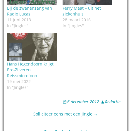
Bij de zwanenzang van
Ferry Maat – uit het
Radio Lucas
ziekenhuis
11 juni 2013
28 maart 2016
In "Jingles"
In "Jingles"
Hans Hogendoorn krijgt
Ere-Zilveren
Reissmicrofoon
19 mei 2022
In "Jingles"
6 december 2012
Redactie
Post
Solliciteer eens met een jingle →
navigation