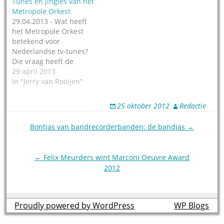
Tunes en jingles van het
Metropole Orkest
29.04.2013 - Wat heeft
het Metropole Orkest
betekend voor
Nederlandse tv-tunes?
Die vraag heeft de
website Nieuwstunes
29 april 2013
zichzelf gesteld én heel
In "Jerry van Rooijen"
kundig beantwoord in de
vorm van een Special.
25 oktober 2012
Redactie
Met een opsomming van
het tuneswerk door de
Post
Bontjas van bandrecorderbanden: de bandjas →
jaren heen en een aantal
navigation
voorbeelden ervan in
audio geeft de Special
← Felix Meurders wint Marconi Oeuvre Award
een…
2012
Proudly powered by WordPress
theme by
WP Blogs