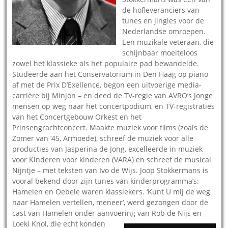
de hofleveranciers van
tunes en jingles voor de
Nederlandse omroepen.
Een muzikale veteraan, die
schijnbaar moeiteloos
zowel het klassieke als het populaire pad bewandelde.
Studeerde aan het Conservatorium in Den Haag op piano
af met de Prix D’Exellence, begon een uitvoerige media-
carrière bij Minjon – en deed de TV-regie van AVRO’s Jonge
mensen op weg naar het concertpodium, en TV-registraties
van het Concertgebouw Orkest en het
Prinsengrachtconcert. Maakte muziek voor films (zoals de
Zomer van ’45, Armoede), schreef de muziek voor alle
producties van Jasperina de Jong, excelleerde in muziek
voor Kinderen voor kinderen (VARA) en schreef de musical
Nijntje – met teksten van Ivo de Wijs. Joop Stokkermans is
vooral bekend door zijn tunes van kinderprogramma’s:
Hamelen en Oebele waren klassiekers. ‘Kunt U mij de weg
naar Hamelen vertellen, meneer’, werd gezongen door de
cast van Hamelen onder aanvoering van Rob de Nijs en
Loeki
Knol, die echt konden