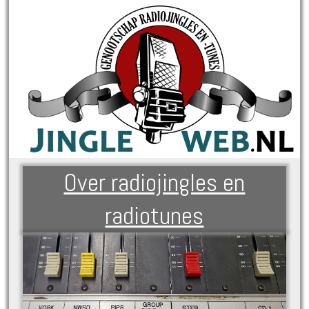
Over radiojingles en
radiotunes