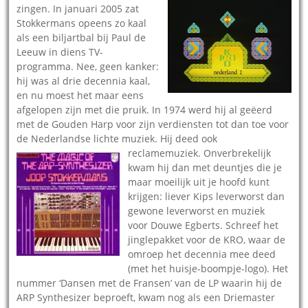
zingen. In januari 2005 zat
Stokkermans opeens zo kaal
als een biljartbal bij Paul de
Leeuw in diens TV-
programma. Nee, geen kanker:
hij was al drie decennia kaal,
en nu moest het maar eens
afgelopen zijn met die pruik.
In 1974 werd hij al geëerd
met de Gouden Harp voor zijn verdiensten tot dan toe voor
de Nederlandse lichte muziek. Hij deed ook
reclamemuziek. Onverbrekelijk
kwam hij dan met deuntjes die je
maar moeilijk uit je hoofd kunt
krijgen: liever Kips leverworst dan
gewone leverworst en muziek
voor Douwe Egberts. Schreef het
jinglepakket voor de KRO, waar de
omroep het decennia mee deed
(met het huisje-boompje-logo). Het
nummer ‘Dansen met de Fransen’ van de LP waarin hij de
ARP Synthesizer beproeft, kwam nog als een Driemaster