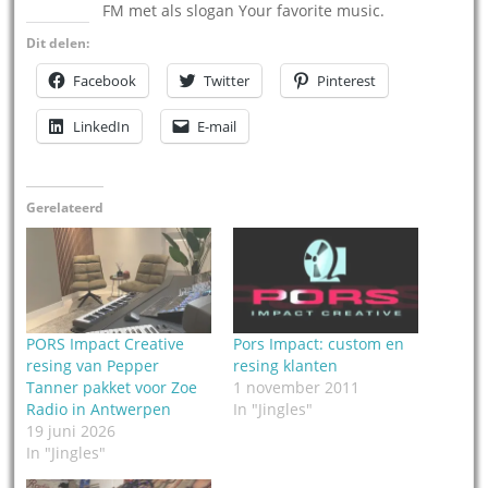
FM met als slogan Your favorite music.
Dit delen:
Facebook
Twitter
Pinterest
LinkedIn
E-mail
Gerelateerd
PORS Impact Creative
Pors Impact: custom en
resing van Pepper
resing klanten
Tanner pakket voor Zoe
1 november 2011
Radio in Antwerpen
In "Jingles"
19 juni 2026
In "Jingles"