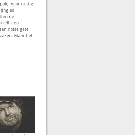
npak, maar nuttig
 jingles
tten de
kelijk en
een noise gate
orzaken. Maar het