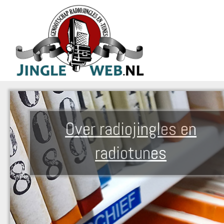
Over radiojingles en
radiotunes