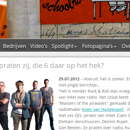
Bedrijven
Video’s
Spotlight
Fotopagina’s
Ove
De Tourflitsjingle –
JAM in pictures
wie zijn de makers?
raten zij, die 6 daar op het hek?
PAMS in pictures
Jingledemo’s en hun
TM in pictures
tags
29.07.2012
– Vooruit; het is zomer. 
Pepper & Tanner i
Dallas jingle city
niet-jingle berichtje…
pictures
De Tourtune
“Het is minder Rock & Roll dan vroeg
Top Format in
van Inkel over radio. Het citaat komt 
Ferry Maat 65
pictures
“Masters of the airwaves”, gemaakt 
Ferry Maat interview
Dik Voormekaar in
radiomaker
Koen van Huijgevoort
. Z
foto’s
met zes DJ’s: Jeroen van Inkel, Coen
Jingle Awards
Domien Verschuuren, Dennis Ruyer,
Jingle NIEUW
Giel Beelen. Ze praten over radio, h