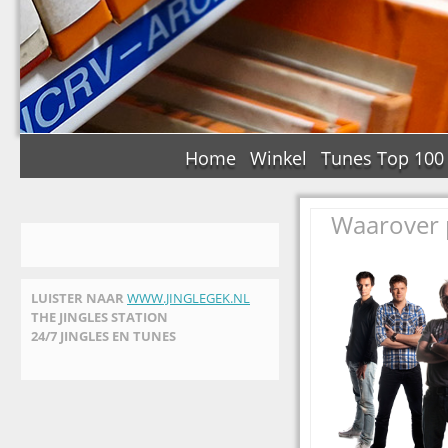
Home
Winkel
Tunes Top 100
Waarover p
LUISTER NAAR
WWW.JINGLEGEK.NL
THE JINGLES STATION
24/7 JINGLES EN TUNES