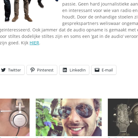
Omroepbanden
passie. Geen hard journalistieke aa
en interessant voor wie van radio en
Stoomfluit Klaas
houdt. Door de onhandige stoelen zi
Vaak
gesprekspartners weliswaar ongemak
Uitvinding
ngeïnteresseerd. Ook jammer dat de audio opname is gemaakt met 
jinglecassette
or stiltes dodelijke stiltes zijn en soms een ‘gat in de audio’ vero
zijn goed. Kijk
HIER
.
Twitter
Pinterest
LinkedIn
E-mail