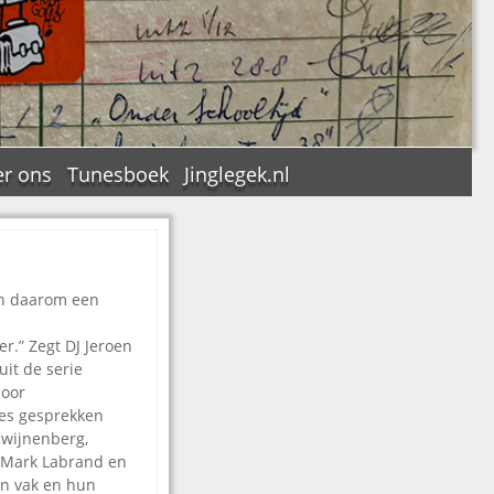
r ons
Tunesboek
Jinglegek.nl
En daarom een
n
er.” Zegt DJ Jeroen
uit de serie
door
es gesprekken
 Swijnenberg,
 Mark Labrand en
un vak en hun