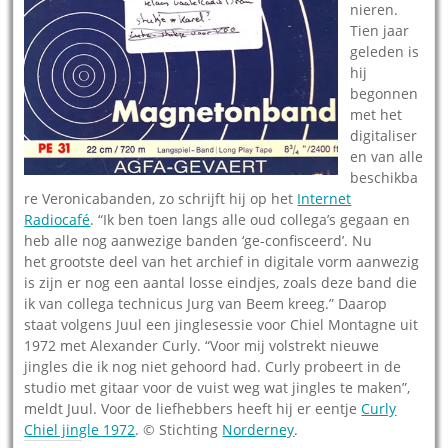
nieren.
Tien jaar
geleden is
hij
begonnen
met het
digitaliser
en van alle
beschikba
re Veronicabanden, zo schrijft hij op het
Internet
Radiocafé
. “Ik ben toen langs alle oud collega’s gegaan en
heb alle nog aanwezige banden ‘ge-confisceerd’. Nu
het grootste deel van het archief in digitale vorm aanwezig
is zijn er nog een aantal losse eindjes, zoals deze band die
ik van collega technicus Jurg van Beem kreeg.” Daarop
staat volgens Juul een jinglesessie voor Chiel Montagne uit
1972 met Alexander Curly. “Voor mij volstrekt nieuwe
jingles die ik nog niet gehoord had. Curly probeert in de
studio met gitaar voor de vuist weg wat jingles te maken”,
meldt Juul. Voor de liefhebbers heeft hij er eentje
Curly
Chiel jingle 1972
. © Stichting
Norderney
.