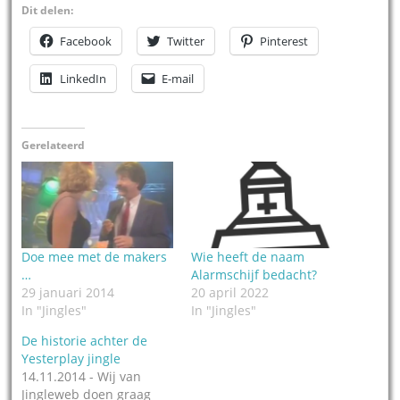
Dit delen:
Facebook
Twitter
Pinterest
LinkedIn
E-mail
Gerelateerd
Doe mee met de makers
Wie heeft de naam
…
Alarmschijf bedacht?
29 januari 2014
20 april 2022
In "Jingles"
In "Jingles"
De historie achter de
Yesterplay jingle
14.11.2014 - Wij van
Jingleweb doen graag