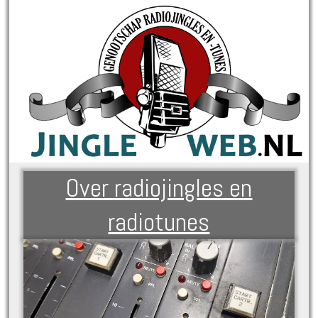
Over radiojingles en
radiotunes