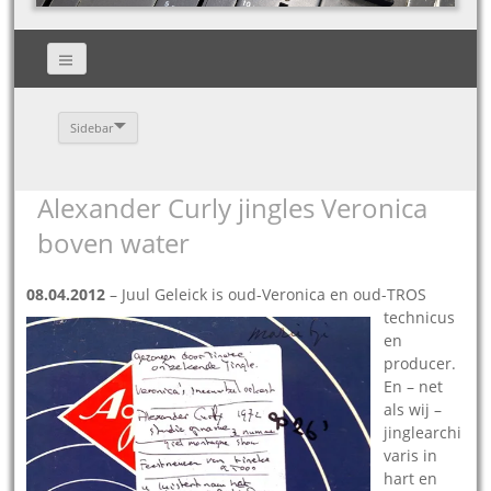
Sidebar
Alexander Curly jingles Veronica
boven water
08.04.2012
– Juul Geleick is oud-Ve
ronica en oud-TROS
technicus
en
producer.
En – net
als wij –
jinglearchi
varis in
hart en