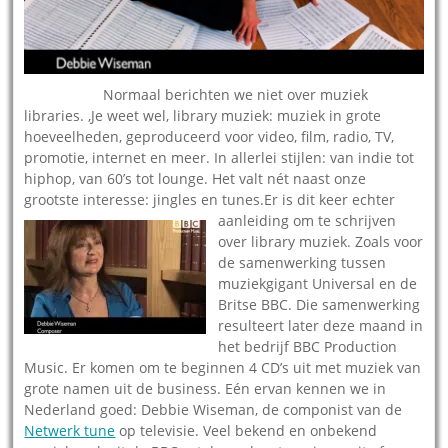
20.10.201
–
Normaal berichten we niet over muziek
libraries. ,Je weet wel, library muziek: muziek in grote
hoeveelheden, geproduceerd voor video, film, radio, TV,
promotie, internet en meer. In allerlei stijlen: van indie tot
hiphop, van 60’s tot lounge. Het valt nét naast onze
grootste interesse: jingles en tunes.Er is d
it keer echter
aanleiding om te schrijven
over library muziek. Zoals voor
de samenwerking tussen
muziekgigant Universal en de
Britse BBC. Die samenwerking
resulteert later deze maand in
het bedrijf BBC Production
Music. Er komen om te beginnen 4 CD’s uit met muziek van
grote namen uit de business. Eén ervan kennen we in
Nederland goed: Debbie Wiseman, de componist van de
Netwerk tune
op televisie. Veel bekend en onbekend