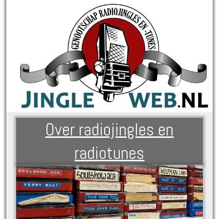
Over radiojingles en
radiotunes