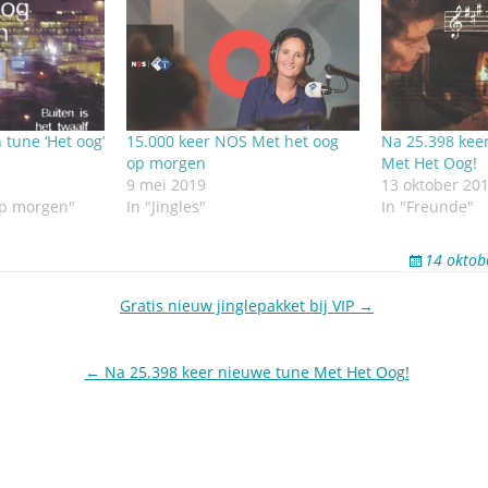
 tune ‘Het oog’
15.000 keer NOS Met het oog
Na 25.398 kee
op morgen
Met Het Oog!
9 mei 2019
13 oktober 20
op morgen"
In "Jingles"
In "Freunde"
14 oktob
Gratis nieuw jinglepakket bij VIP →
← Na 25.398 keer nieuwe tune Met Het Oog!