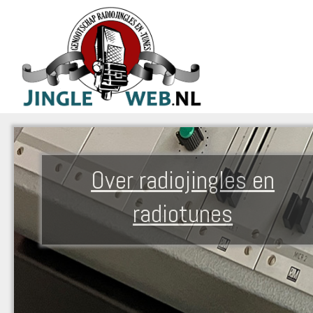
Over radiojingles en
radiotunes