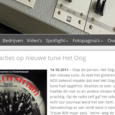
Bedrijven
Video’s
Spotlight
Fotopagina’s
Ove
De Tourflitsjingle –
JAM in pictures
wie zijn de makers?
acties op nieuwe tune Het Oog
PAMS in pictures
Jingledemo’s en hun
TM in pictures
tags
14.10.2011 –
Stop de persen, Het Oog
Pepper & Tanner i
Dallas jingle city
een nieuwe tune. Zo leek het gistere
pictures
De Tourtune
NOS bekend maakte dat met Het Oog
Top Format in
tune had opgefrist. Reacties te over
Ferry Maat 65
pictures
hoefde dit niet zo en andere vinden h
Ferry Maat interview
Dik Voormekaar in
prachtig. Op de radio zelf gaf het volo
foto’s
Acht Uur Journaal werd het een item.
Jingle Awards
Genootschap er van vindt leest U va
Jingle NIEUW
Trouw (klik
maar aan). Verre- weg de