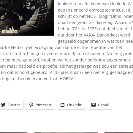
Omroepbanden
leukste reac- tie komt van Henk de Wi
gepensioneerd omroeptechnicus. Hij
Stoomfluit Klaas
schrijft op het NOS- blog: “Dit is inder
Vaak
daad een
grote ver- beteri
ng
. Waarom?
Uitvinding
heb in ’76 (sic,
1975
) dat deel van de 
jinglecassette
dat door het VARA- Dansorkest werd
gespeeld opgenomen in wat toen hee
arlie Neder- pelt vroeg mij voordat de echte repetitie van het
k uit studio 1′ begon even een proefje op te nemen. Na enig prot
ad nog niets gehoord, hebben we het zonder oefening opgenomen. Da
lleen maar bedoeld als proefje, als het geslaagd was zou een serie
n dat is nooit gebeurd. Al 35 jaar hoor ik een niet erg geslaagde
chtigste- ben ik ervan verlost: HOERA.”
Twitter
Pinterest
LinkedIn
E-mail