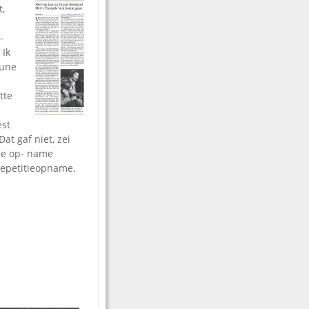
t,
-
 Ik
tune
tte
est
t gaf niet, zei
uze op- name
 repetitieopname.