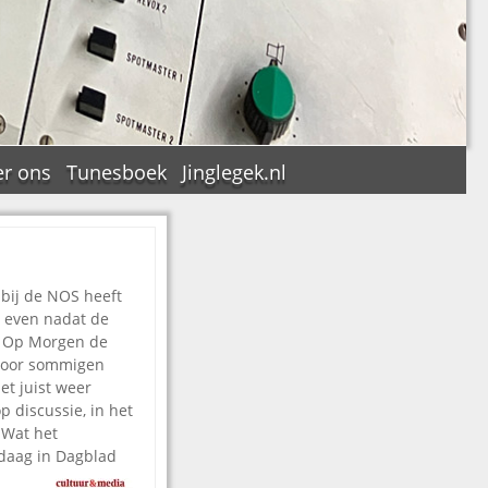
r ons
Tunesboek
Jinglegek.nl
 bij de NOS heeft
n
n even nadat de
 Op Morgen de
, voor sommigen
et juist weer
p discussie, in het
 Wat het
ndaag in Dagblad