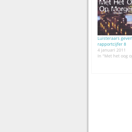
Luisteraars geven
rapportcijfer 8
4 januari 2011
In "Met het oog 
Post
navigation