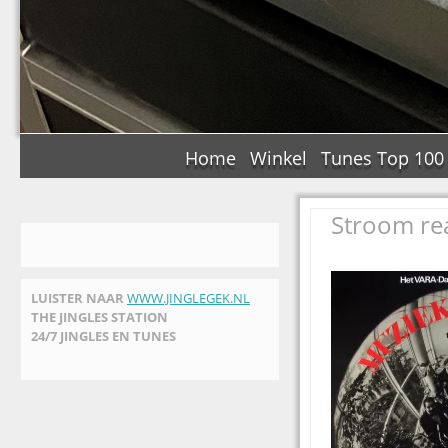
Home
Winkel
Tunes Top 100
Stroom re
LUISTER NAAR
WWW.JINGLEGEK.NL
THE JINGLES STATION
24/7 JINGLES EN TUNES