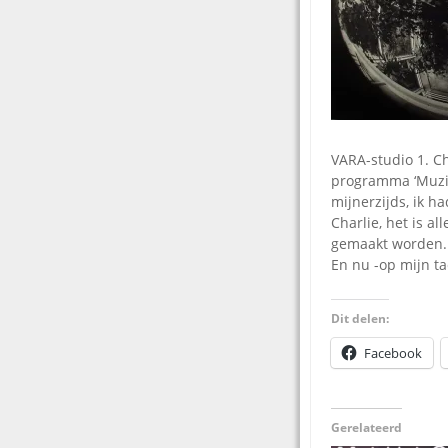
VARA-studio 1. Ch
programma ‘Muzie
mijnerzijds, ik h
Charlie, het is a
gemaakt worden. E
En nu -op mijn ta
Dit delen:
Facebook
Gerelateerd