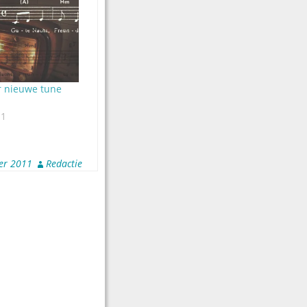
r nieuwe tune
11
er 2011
Redactie