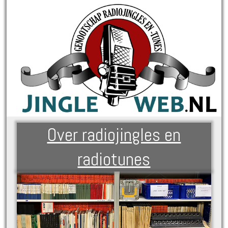
Over radiojingles en
radiotunes