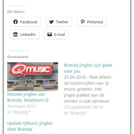
Dit delen:
Facebook
Twitter
Pinterest
LinkedIn
E-mail
Gerelateerd
Brandy jingles zijn goed
voor jou
23.09.2014 - Niet alleen
de luistercijfers van Q-
music groeien. Het
Nieuwe jingles van
jingle-pakket van de
Brandy: Maximum Q
zender is ook opnieuw
14 maart 2011
wat aangedikt, meldt
23 september 2014
In "Brandy"
onze favoriete
In "Brandy"
jinglemaker in België,
Update QMusic jingles
Diederik Decreane van
door Brandy
Brandy in Brussel. Het