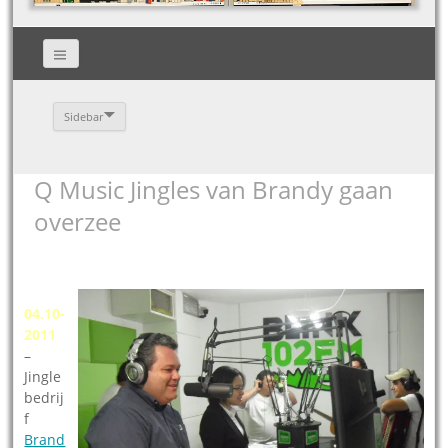
Sidebar
Q Music Jingles van Brandy gaan
overzee
04.10-
2011
–
Jingle
bedrij
f
Brand