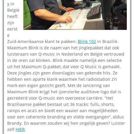
y
in
België
heeft
zijn
eerst
e
Zuid-Amerikaanse klant te pakken:
Blink 102
in Brazilië.
Maximum Blink is de naam van het jinglepakket dat ook
luisteraars van Q-music in Nederland en België vertrouwd
in de oren zal klinken. Blink maakte namelijk een selectie
uit het Maximum Q-pakket, dat voor Q Music is gemaakt.
Deze jingles zijn geen doorslagjes van gekende hits. Ze
hebben een aparte klank waarmee het radiostation z’n
merk een eigen gezicht geeft. Met de lancering van
Maximum Blink krijgt het ijzersterke auditieve logo dat is
gecreëerd voor Q-music een overzeese carrière. “Het
Braziliaanse pakket bestaat uit 36 tracks: fulls, shorts,
ramps en aca’s en biedt een waaier aan mogelijkheden
voor een coherente branding en vlotte overgangen”, aldus
Brandy. En waarom zouden wij hen ongelijk geven? Luister
zelf
HIER
.