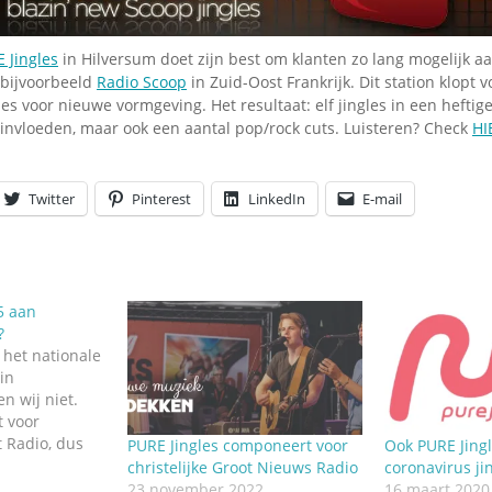
Omroepbanden
Stoomfluit Klaas
 Jingles
in Hilversum doet zijn best om klanten zo lang mogelijk aa
Vaak
 bijvoorbeeld
Radio Scoop
in Zuid-Oost Frankrijk. Dit station klopt 
Uitvinding
les voor nieuwe vormgeving. Het resultaat: elf jingles in een heftige
jinglecassette
 invloeden, maar ook een aantal pop/rock cuts. Luisteren? Check
HI
Twitter
Pinterest
LinkedIn
E-mail
5 aan
?
s het nationale
in
n wij niet.
t voor
 Radio, dus
PURE Jingles componeert voor
Ook PURE Jing
met de hits
christelijke Groot Nieuws Radio
coronavirus ji
URE Jingles in
23 november 2022
16 maart 2020