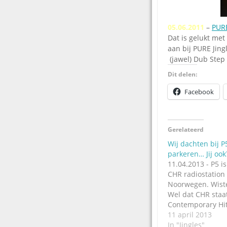
05.06.2011
–
PURE
Dat is gelukt met
aan bij PURE Jing
(jawel) Dub Step
Dit delen:
Facebook
Gerelateerd
Wij dachten bij P
parkeren… Jij ook
11.04.2013 - P5 i
CHR radiostation 
Noorwegen. Wiste
Wel dat CHR staa
Contemporary Hit
een radiostation 
11 april 2013
van nu. Anyway: P
In "Jingles"