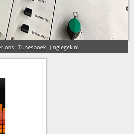
r ons
Tunesboek
Jinglegek.nl
n