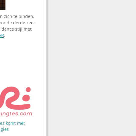
n zich te binden.
voor de derde keer
 dance stijl met
ER
.
les komt met
ngles