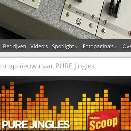
Bedrijven
Video’s
Spotlight
Fotopagina’s
Ove
De Tourflitsjingle –
JAM in pictures
wie zijn de makers?
op opnieuw naar PURE Jingles
PAMS in pictures
Jingledemo’s en hun
TM in pictures
tags
Pepper & Tanner i
Dallas jingle city
pictures
De Tourtune
Top Format in
Ferry Maat 65
pictures
Ferry Maat interview
Dik Voormekaar in
foto’s
Jingle Awards
Jingle NIEUW