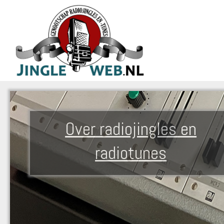
Over radiojingles en
radiotunes