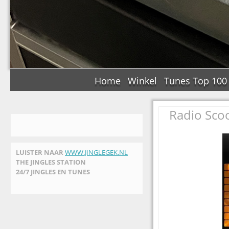
Home
Winkel
Tunes Top 100
Radio Sco
LUISTER NAAR
WWW.JINGLEGEK.NL
THE JINGLES STATION
24/7 JINGLES EN TUNES