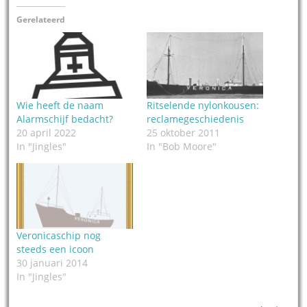
Gerelateerd
Wie heeft de naam
Ritselende nylonkousen:
Alarmschijf bedacht?
reclamegeschiedenis
20 april 2022
25 oktober 2011
In "Jingles"
In "Bob Moore"
Veronicaschip nog
steeds een icoon
30 januari 2014
In "Jingles"