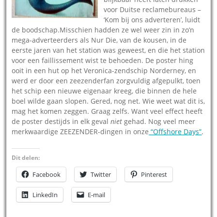
voor Duitse reclamebureaus –
‘Kom bij ons adverteren’, luidt
de boodschap.Misschien hadden ze wel weer zin in zo’n
mega-adverteerders als Nur Die, van de kousen, in de
eerste jaren van het station was geweest, en die het station
voor een faillissement wist te behoeden. De poster hing
ooit in een hut op het Veronica-zendschip Norderney, en
werd er door een zeezenderfan zorgvuldig afgepulkt, toen
het schip een nieuwe eigenaar kreeg, die binnen de hele
boel wilde gaan slopen. Gered, nog net. Wie weet wat dit is,
mag het komen zeggen. Graag zelfs. Want veel effect heeft
de poster destijds in elk geval
niet
gehad. Nog veel meer
merkwaardige ZEEZENDER-dingen in onze
“Offshore Days”
.
Dit delen:
Facebook
Twitter
Pinterest
LinkedIn
E-mail