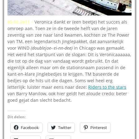
05.02.2011 –
Veronica dankt er (een beetje) het succes als
omroep aan. Toen ze in de tweede helft van de jaren
zeventig van zee naar land kwamen, kochten ze The Power
van TM, een legendarisch jinglepakket, dat aanvankelijk
voor WIND
(doublejoe- ei-nn-dee)
in Chicago was gemaakt.
Het werd het startpunt van de slogan: Dit is Veronicaaaaaa,
die tot op de dag van vandaag wordt gebruikt. En dat
eigenlijk alleen maar om de stationsnaam passend in de
kant-en-klare jinglebedjes te krijgen. TM baseerde de
bedjes op de hits uit die dagen. Soms wel heel erg
letterlijk: luister maar eens naar deze:
Riders to the stars
van Barry Manilow, ook hier geldt het aloude credo: beter
goed gejat dan slecht bedacht.
Dit delen:
Facebook
Twitter
Pinterest