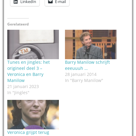
LinkedIn
E-mail
Gerelateerd
Tunes en jingles: het
Barry Manilow schrijft
origineel deel 3 –
eeeuuuh …
Veronica en Barry
28 januari 2014
Manilow
In "Barry Manilow"
21 januari 2023
In "Jingles"
Veronica grijpt terug