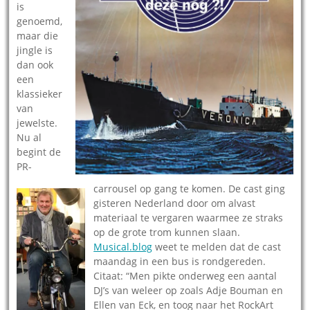
is
genoemd,
maar die
jingle is
dan ook
een
klassieker
van
jewelste.
Nu al
begint de
PR-
carrousel op gang te komen. De cast ging
gisteren Nederland door om alvast
materiaal te vergaren waarmee ze straks
op de grote trom kunnen slaan.
Musical.blog
weet te melden dat de cast
maandag in een bus is rondgereden.
Citaat: “Men pikte onderweg een aantal
DJ’s van weleer op zoals Adje Bouman en
Ellen van Eck, en toog naar het RockArt