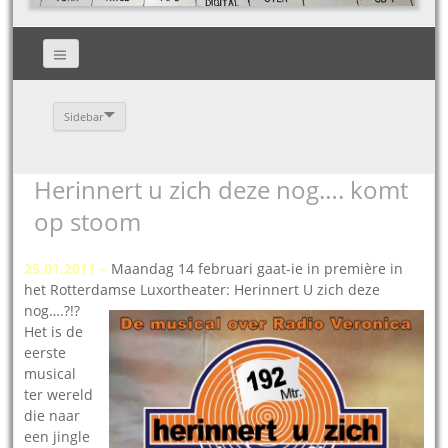
Sidebar
Herinnert u zich deze nog…. komt
op stoom
25.01.2011 –
Maandag 14 februari gaat-ie in première in
het Rotterdamse Luxortheater: Herinnert U zich d
eze
nog….?!?
Het is de
eerste
musical
ter wereld
die naar
een jingle