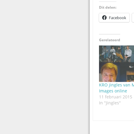
Dit delen:
Facebook
Gerelateerd
KRO jingles van 
Images online
11 februari 2015
In "Jingles"
Post