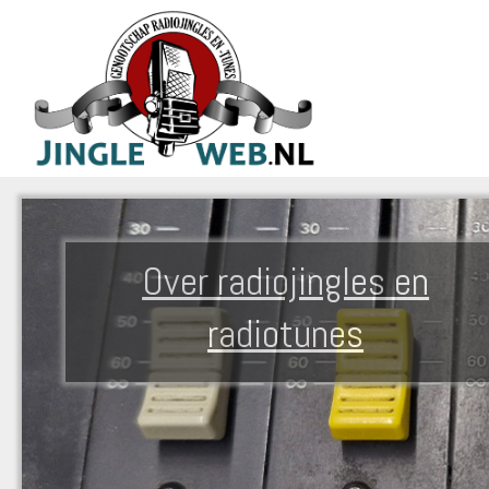
Over radiojingles en
radiotunes