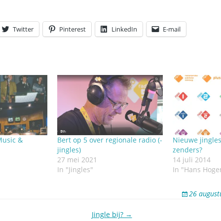
Omroepbanden
Stoomfluit Klaas
Vaak
Twitter
Pinterest
LinkedIn
E-mail
Uitvinding
jinglecassette
Music &
Bert op 5 over regionale radio (-
Nieuwe jingles
jingles)
zenders?
27 mei 2021
14 juli 2014
In "Jingles"
In "Hans Hoge
26 august
Jingle bij? →