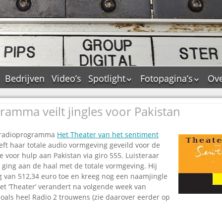
Bedrijven
Video’s
Spotlight
Fotopagina’s
Ove
De Tourflitsjingle –
JAM in pictures
wie zijn de makers?
amma veilt jingles voor Pakistan
PAMS in pictures
Jingledemo’s en hun
TM in pictures
tags
 radioprogramma
Het Theater van het sentiment
Pepper & Tanner i
Dallas jingle city
eft haar totale audio vormgeving geveild voor de
pictures
e voor hulp aan Pakistan via giro 555. Luisteraar
De Tourtune
Top Format in
 ging aan de haal met de totale vormgeving. Hij
Ferry Maat 65
pictures
 van 512,34 euro toe en kreeg nog een naamjingle
Ferry Maat interview
Dik Voormekaar in
et ‘Theater’ verandert na volgende week van
foto’s
oals heel Radio 2 trouwens (zie daarover eerder op
Jingle Awards
Jingle NIEUW