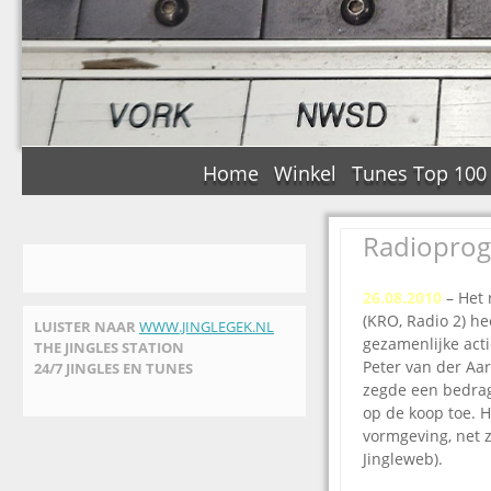
Home
Winkel
Tunes Top 100
Radioprogr
26.08.2010
– Het
(KRO, Radio 2) he
LUISTER NAAR
WWW.JINGLEGEK.NL
gezamenlijke acti
THE JINGLES STATION
Peter van der Aar
24/7 JINGLES EN TUNES
zegde een bedrag
op de koop toe. H
vormgeving, net z
Jingleweb).