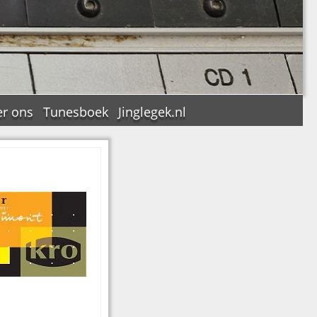
r ons
Tunesboek
Jinglegek.nl
n