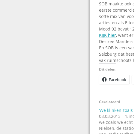
SOB maakte ook de
eerste commerciël
softe mix van voo
artiesten als Elt
Mood 92 bevat 12
KIJK hier
, want e
Desiree Manders 
En SOB is een s
Salzburg dat best
vak ruimschoots
Dit delen:
Facebook
Gerelateerd
‘We klinken zoals 
08.03.2013 - "Eind
we zoals we echt 
Nielsen, de stat