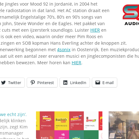
Omroepbanden
 jingles voor Mood 92 in Jordanië, in 2004 het
e radiostation in dat land. Het AC station draait een
Stoomfluit Klaas
rnamelijk Engelstalige 70’s, 80’s en 90’s songs van
Vaak
on John, Stevie Wonder en de Eagles. Het pakket van
Uitvinding
 cuts met een ijzersterk soundlogo. Luister
HIER
en
jinglecassette
r is ook een video, waarin onder meer Pim Roos en
zingen en SOB kopman Hans Everling achter de knoppen zit.
amenwerking begonnen met
4sonix
in Oostenrijk. Een muziekproduct
aat uit een aantal zeer ervaren musici en jinglecomponisten die h
 hebben bewezen. Meer horen kan
HIER
.
Twitter
Pinterest
LinkedIn
E-mail
we echt zijn’.
elijk klinken
zijn, zegt Kim
ionsmanager