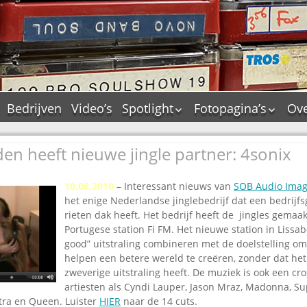
Bedrijven
Video’s
Spotlight
Fotopagina’s
Ove
De Tourflitsjingle –
JAM in pictures
wie zijn de makers?
n heeft nieuwe jingle partner: 4sonix
PAMS in pictures
Jingledemo’s en hun
TM in pictures
tags
10.08.2010
– Interessant nieuws van
SOB Audio Imag
Pepper & Tanner i
Dallas jingle city
het enige Nederlandse jinglebedrijf dat een bedrij
pictures
rieten dak heeft. Het bedrijf heeft de jingles gemaak
De Tourtune
Top Format in
Portugese station Fi FM. Het nieuwe station in Lissab
Ferry Maat 65
pictures
good” uitstraling combineren met de doelstelling om 
Ferry Maat interview
Dik Voormekaar in
helpen een betere wereld te creëren, zonder dat het
foto’s
zweverige uitstraling heeft. De muziek is ook een cr
Jingle Awards
artiesten als Cyndi Lauper, Jason Mraz, Madonna, S
Jingle NIEUW
atra en Queen. Luister
HIER
naar de 14 cuts.