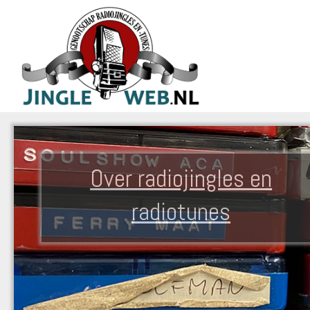
Over radiojingles en
radiotunes