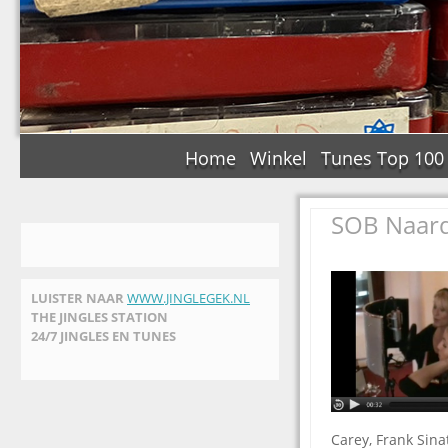
Home
Winkel
Tunes Top 100
SOB Naarde
LUISTER NAAR
WWW.JINGLEGEK.NL
THE JINGLES STATION
24/7 JINGLES EN TUNES
Carey, Frank Sin