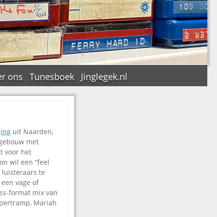
r ons
Tunesboek
Jinglegek.nl
ing
uit Naarden,
n
fsgebouw met
t voor het
on wil een “feel
luisteraars te
 een vage of
oss-format mix van
upertramp, Mariah