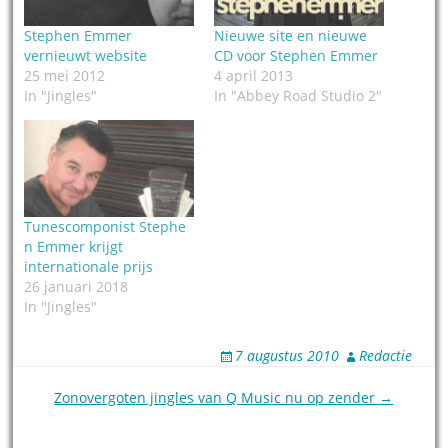
Stephen Emmer
Nieuwe site en nieuwe
vernieuwt website
CD voor Stephen Emmer
25 mei 2012
4 april 2013
In "Jingles"
In "Abbey Road Studio 2"
Tunescomponist Stephe
n Emmer krijgt
internationale prijs
26 januari 2018
In "Jingles"
7 augustus 2010
Redactie
Post
Zonovergoten jingles van Q Music nu op zender →
navigation