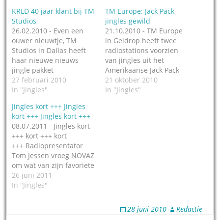
KRLD 40 jaar klant bij TM
TM Europe: Jack Pack
Studios
jingles gewild
26.02.2010 - Even een
21.10.2010 - TM Europe
ouwer nieuwtje, TM
in Geldrop heeft twee
Studios in Dallas heeft
radiostations voorzien
haar nieuwe nieuws
van jingles uit het
jingle pakket
Amerikaanse Jack Pack
gepresenteerd voor
27 februari 2010
pakket: Rockland Radio
21 oktober 2010
Newsradio 1080 KRLD in
In "Jingles"
in Zuidwest Duitsland
In "Jingles"
Dallas: Impact News. Al
heeft de gekende slogan
Jingles kort +++ Jingles
sinds de jaren zeventig
"Wir spielen was wir
kort +++ Jingles kort +++
maakt TM de jingles voor
wollen". Net als vorig
08.07.2011 - Jingles kort
dit nieuwsstation in
jaar wisten zij ook dit
+++ kort +++ kort
Dallas. In 1970 werd een
jaar TM Europe te
+++ Radiopresentator
custom made pakket
vinden om passende
Tom Jessen vroeg NOVAZ
gemaakt. Ook het in
jingles met deze…
om wat van zijn favoriete
Nederland…
classics te
26 juni 2011
personaliseren voor zijn
In "Jingles"
radioshow op V-Radio en
L1 Limburg. Europa’s
28 juni 2010
Redactie
beste Frank Sinatra