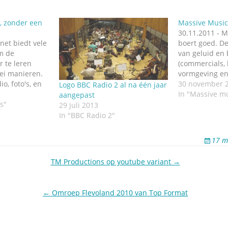
r, zonder een
Massive Music
30.11.2011 - 
rnet biedt vele
boert goed. D
m de
van geluid en 
r te leren
(commercials, l
lei manieren.
vormgeving en 
o, foto's, en
een nieuw kan
30 november 
Logo BBC Radio 2 al na één jaar
t de
London, da's d
In "Massive m
aangepast
gleproducent
s"
inmiddels van
29 juli 2013
 nieuwe naam
muziekbedrijf
In "BBC Radio 2"
ts) in Santa
New York, Los
 tour. Het
Shanghai). Mas
17 m
lusief opname
net zozeer een
eentje…
TM Productions op youtube variant →
← Omroep Flevoland 2010 van Top Format