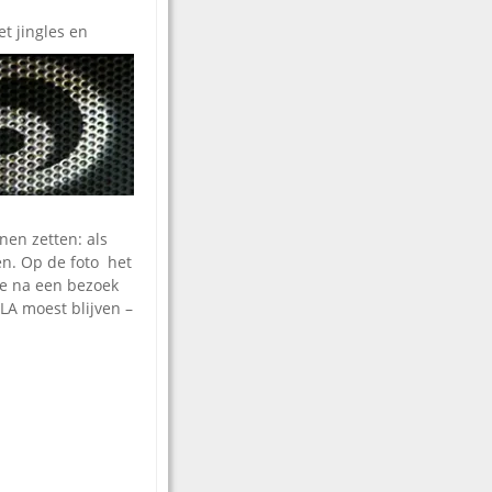
t jingles en
nen zetten: als
en. Op de foto het
ie na een bezoek
LA moest blijven –