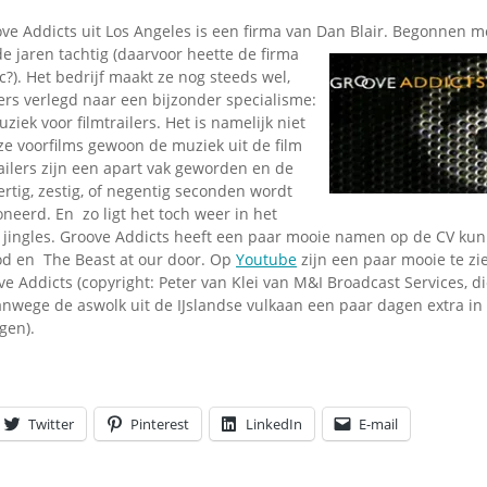
Omroepbanden
ve Addicts uit Los Angeles is een firma van Dan Blair. Begonnen me
Stoomfluit Klaas
de jaren tachtig
(daarvoor heette de firma
Vaak
). Het bedrijf maakt ze nog steeds wel,
Uitvinding
ers verlegd naar een bijzonder specialisme:
jinglecassette
iek voor filmtrailers. Het is namelijk niet
ze voorfilms gewoon de muziek uit de film
railers zijn een apart vak geworden en de
rtig, zestig, of negentig seconden wordt
neerd. En zo ligt het toch weer in het
 jingles. Groove Addicts heeft een paar mooie namen op de CV kun
od en The Beast at our door. Op
Youtube
zijn een paar mooie te zi
e Addicts (copyright: Peter van Klei van M&I Broadcast Services, d
nwege de aswolk uit de IJslandse vulkaan een paar dagen extra in 
gen).
Twitter
Pinterest
LinkedIn
E-mail