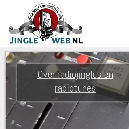
Over radiojingles en
radiotunes