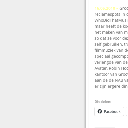
16.05.2010 –
Groo
reclamespots in 
WhoDidThatMusic?
maar heeft de ko
het maken van muz
zo dat ze voor de
zelf gebruiken, t
filmmuziek van de
speciaal gecompo
verlengde van de
Avatar, Robin Ho
kantoor van Groov
aan de de NAB va
er zijn ergere din
Dit delen:
Facebook