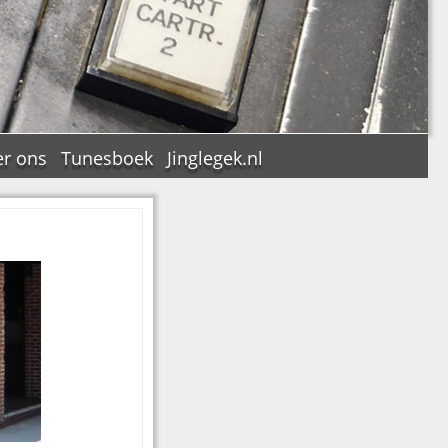
r ons
Tunesboek
Jinglegek.nl
n