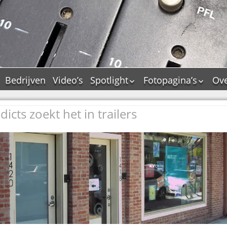
Bedrijven
Video’s
Spotlight
Fotopagina’s
Ove
De Tourflitsjingle –
JAM in pictures
wie zijn de makers?
icts zoekt het in trailers
PAMS in pictures
Jingledemo’s en hun
TM in pictures
tags
Pepper & Tanner i
Dallas jingle city
pictures
De Tourtune
Top Format in
Ferry Maat 65
pictures
Ferry Maat interview
Dik Voormekaar in
foto’s
Jingle Awards
Jingle NIEUW