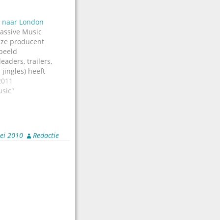
 naar London
Massive Music
eze producent
beeld
eaders, trailers,
jingles) heeft
toor geopend in
2011
e vijfde vestiging
usic"
 het
 (na Amsterdam,
 Angeles en
sive Music is
ei 2010
Redactie
 geldbedrijf als