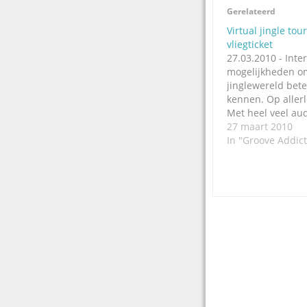
Gerelateerd
Virtual jingle tou
vliegticket
27.03.2010 - Inte
mogelijkheden o
jinglewereld bete
kennen. Op aller
Met heel veel audi
... video. Zo heef
27 maart 2010
Amerikaanse jin
In "Groove Addict
GrooveWorkx (de
voor Groove Addic
Monica een vitual
hele gebouw, inc
studio's A en…
Post
navigation