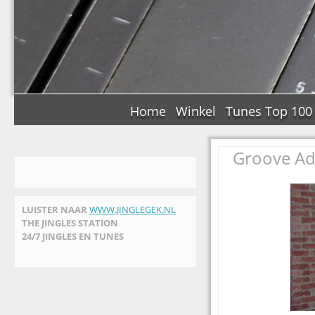
Home
Winkel
Tunes Top 100
Groove Add
LUISTER NAAR
WWW.JINGLEGEK.NL
THE JINGLES STATION
24/7 JINGLES EN TUNES