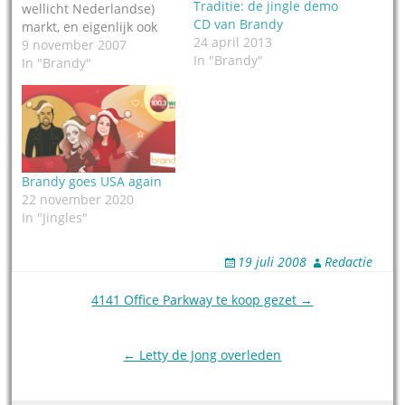
Traditie: de jingle demo
wellicht Nederlandse)
CD van Brandy
markt, en eigenlijk ook
24 april 2013
weer niet. Brandy. Van
9 november 2007
In "Brandy"
oorsprong is Brandy een
In "Brandy"
consultancy agency,
maar het heeft zich
heeft zich op de recente
NAB beurs in Barcelona
ook gepositioneerd als
jingleproducent. Tegelijk
Brandy goes USA again
bracht Brandy een…
22 november 2020
In "Jingles"
19 juli 2008
Redactie
Post
4141 Office Parkway te koop gezet →
navigation
← Letty de Jong overleden