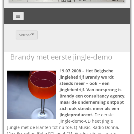
Sidebar
Brandy met eerste jingle-demo
19.07.2008 – Het Belgische
jinglebedrijf Brandy wordt
steeds meer – ook – een
jinglebedrijf. Van oorsprong is
Brandy een consultancy agency,
maar de onderneming ontpopt
zich ook steeds meer als een
jingleproducent.
De eerste
jingle-demo-CD heet Jingle
Jungle met de klanten tot nu toe, Q Music, Radio Donna,
Viva Bruxelles, Belle RTL en 4 FM. Verder zijn er aparte