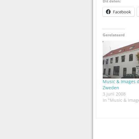
Dit delen:
Facebook
Gerelateerd
Music & Images d
Zweden
3 juni 2008
In "Music & Imag
Post