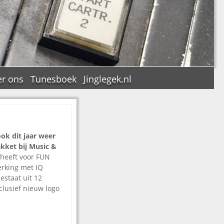
r ons
Tunesboek
Jinglegek.nl
ook dit jaar weer
n
kket bij Music &
heeft voor FUN
rking met IQ
estaat uit 12
clusief nieuw logo