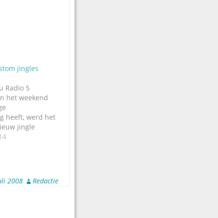
stom jingles
u Radio 5
 in het weekend
ge
 heeft, werd het
ieuw jingle
is - opnieuw -
14
Top Format in
an: de mooiste
.., Radio 5
 gaat inmiddels
uli 2008
Redactie
pakket dat Top…