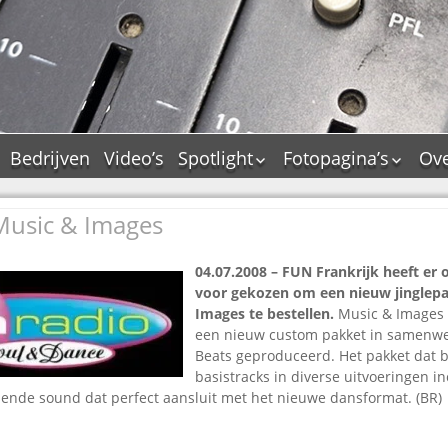
Bedrijven
Video’s
Spotlight
Fotopagina’s
Ove
De Tourflitsjingle –
JAM in pictures
wie zijn de makers?
Music & Images
PAMS in pictures
Jingledemo’s en hun
TM in pictures
tags
04.07.2008
– FUN Frankrijk heeft er 
Pepper & Tanner i
Dallas jingle city
voor gekozen om een nieuw jinglepa
pictures
De Tourtune
Images te bestellen.
Music & Images 
Top Format in
een nieuw custom pakket in samenwe
Ferry Maat 65
pictures
Beats geproduceerd. Het pakket dat b
Ferry Maat interview
Dik Voormekaar in
basistracks in diverse uitvoeringen in
foto’s
ssende sound dat perfect aansluit met het nieuwe dansformat. (BR)
Jingle Awards
Jingle NIEUW