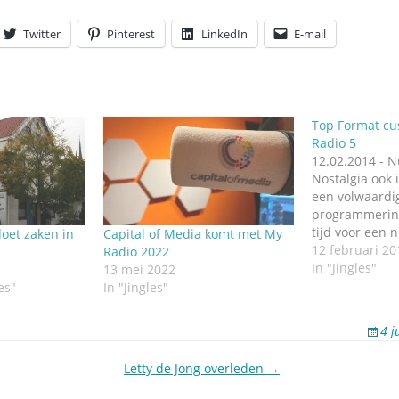
Omroepbanden
Twitter
Pinterest
LinkedIn
E-mail
Stoomfluit Klaas
Vaak
Uitvinding
jinglecassette
Top Format cu
Radio 5
12.02.2014 - N
Nostalgia ook
een volwaardi
programmering
tijd voor een n
oet zaken in
Capital of Media komt met My
pakket. En dat 
12 februari 20
Radio 2022
gemaakt door 
In "Jingles"
13 mei 2022
Haarlem. Slog
es"
In "Jingles"
herinneringen.
Nostalgia. Het
4 j
om het derde 
Letty de Jong overleden →