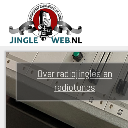
Over radiojingles en
radiotunes