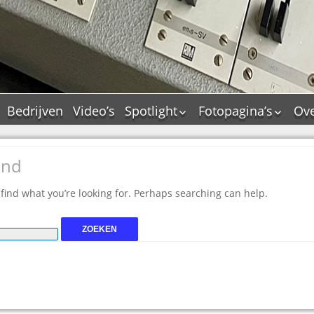
Bedrijven
Video’s
Spotlight
Fotopagina’s
Ove
De Tourflitsjingle –
JAM in pictures
wie zijn de makers?
PAMS in pictures
und
Jingledemo’s en hun
TM in pictures
tags
 find what you’re looking for. Perhaps searching can help.
Pepper & Tanner i
Dallas jingle city
pictures
De Tourtune
Top Format in
Ferry Maat 65
pictures
Ferry Maat interview
Dik Voormekaar in
foto’s
Jingle Awards
Jingle NIEUW