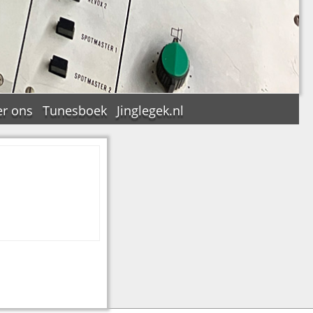
r ons
Tunesboek
Jinglegek.nl
n