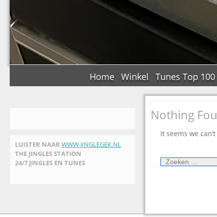
Home
Winkel
Tunes Top 100
Nothing Fo
It seems we can’t
LUISTER NAAR
WWW.JINGLEGEK.NL
THE JINGLES STATION
Zoeken
24/7 JINGLES EN TUNES
naar: