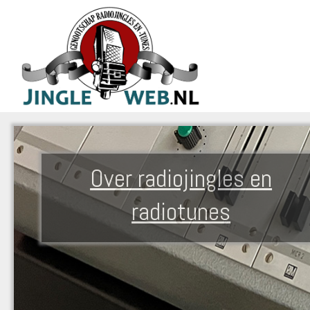
Over radiojingles en
radiotunes