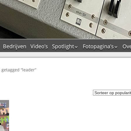
Bedrijven
Video’s
Spotlight
Fotopagina’s
Ove
De Tourflitsjingle –
JAM in pictures
wie zijn de makers?
PAMS in pictures
Jingledemo’s en hun
 getagged “leader”
TM in pictures
tags
Pepper & Tanner i
Dallas jingle city
pictures
De Tourtune
Top Format in
Ferry Maat 65
pictures
Ferry Maat interview
Dik Voormekaar in
foto’s
Jingle Awards
Jingle NIEUW