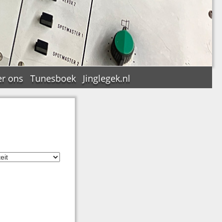
r ons
Tunesboek
Jinglegek.nl
n