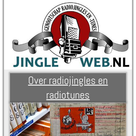
Over radiojingles en
radiotunes