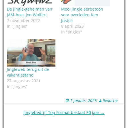
De jingle-geheimen van
Mooi jingle eerbetoon
JAM-boss Jon Wolfert
voor overleden Ken
7 november 2022
Justiss
In "Jingles"
8 april 2025
In "Jingles"
Jingleweb terug uit de
vakantiestand
27 augustus 2021
In "Jingles"
1 januari 2025
Redactie
Post
Jinglebedrijf Top Format bestaat 50 jaar →
navigation