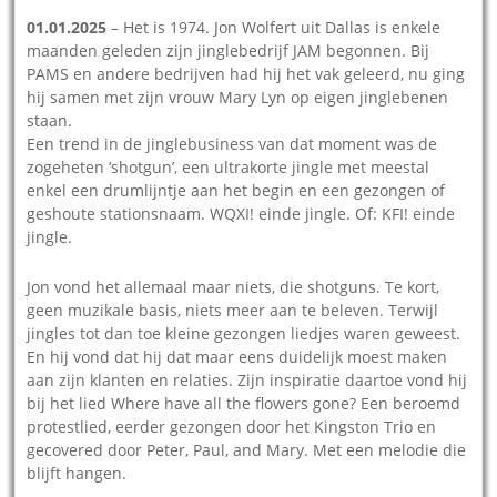
01.01.2025
– Het is 1974. Jon Wolfert uit Dallas is enkele
maanden geleden zijn jinglebedrijf JAM begonnen. Bij
PAMS en andere bedrijven had hij het vak geleerd, nu ging
hij samen met zijn vrouw Mary Lyn op eigen jinglebenen
staan.
Een trend in de jinglebusiness van dat moment was de
zogeheten ‘shotgun’, een ultrakorte jingle met meestal
enkel een drumlijntje aan het begin en een gezongen of
geshoute stationsnaam. WQXI! einde jingle. Of: KFI! einde
jingle.
Jon vond het allemaal maar niets, die shotguns. Te kort,
geen muzikale basis, niets meer aan te beleven. Terwijl
jingles tot dan toe kleine gezongen liedjes waren geweest.
En hij vond dat hij dat maar eens duidelijk moest maken
aan zijn klanten en relaties. Zijn inspiratie daartoe vond hij
bij het lied Where have all the flowers gone? Een beroemd
protestlied, eerder gezongen door het Kingston Trio en
gecovered door Peter, Paul, and Mary. Met een melodie die
blijft hangen.